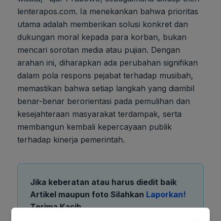
lenterapos.com. Ia menekankan bahwa prioritas
utama adalah memberikan solusi konkret dan
dukungan moral kepada para korban, bukan
mencari sorotan media atau pujian. Dengan
arahan ini, diharapkan ada perubahan signifikan
dalam pola respons pejabat terhadap musibah,
memastikan bahwa setiap langkah yang diambil
benar-benar berorientasi pada pemulihan dan
kesejahteraan masyarakat terdampak, serta
membangun kembali kepercayaan publik
terhadap kinerja pemerintah.
Jika keberatan atau harus diedit baik
Artikel maupun foto Silahkan
Laporkan!
Terima Kasih