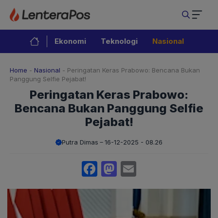
Langsung
ke
isi
Ekonomi
Teknologi
Nasional
Home
-
Nasional
-
Peringatan Keras Prabowo: Bencana Bukan
Panggung Selfie Pejabat!
Peringatan Keras Prabowo:
Bencana Bukan Panggung Selfie
Pejabat!
Putra Dimas
16-12-2025 - 08.26
Facebook
Mastodon
Email