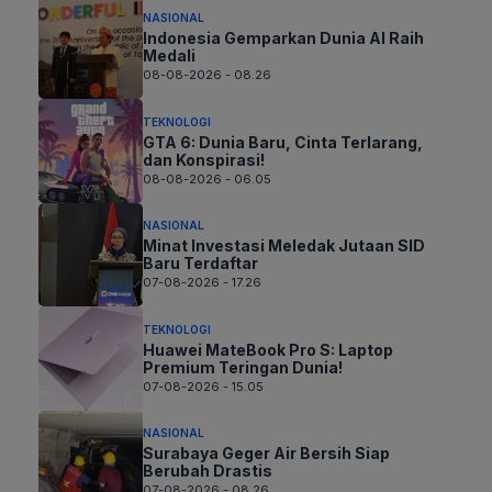
NASIONAL
Indonesia Gemparkan Dunia AI Raih
Medali
08-08-2026 - 08.26
TEKNOLOGI
GTA 6: Dunia Baru, Cinta Terlarang,
dan Konspirasi!
08-08-2026 - 06.05
NASIONAL
Minat Investasi Meledak Jutaan SID
Baru Terdaftar
07-08-2026 - 17.26
TEKNOLOGI
Huawei MateBook Pro S: Laptop
Premium Teringan Dunia!
07-08-2026 - 15.05
NASIONAL
Surabaya Geger Air Bersih Siap
Berubah Drastis
07-08-2026 - 08.26