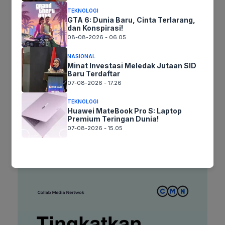
Nama
TEKNOLOGI
GTA 6: Dunia Baru, Cinta Terlarang,
dan Konspirasi!
Surel
08-08-2026 - 06.05
NASIONAL
Situs
Minat Investasi Meledak Jutaan SID
Baru Terdaftar
web
07-08-2026 - 17.26
Simpan nama, email, dan situs web saya pada peramban ini
untuk komentar saya berikutnya.
TEKNOLOGI
Huawei MateBook Pro S: Laptop
Premium Teringan Dunia!
07-08-2026 - 15.05