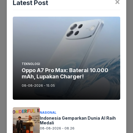
×
Latest Post
Tags:
Ikuti kami :
Tinggalkan komentar
TEKNOLOGI
Oppo A7 Pro Max: Baterai 10.000
Komentar
mAh, Lupakan Charger!
08-08-2026 - 15.05
NASIONAL
Indonesia Gemparkan Dunia AI Raih
Medali
08-08-2026 - 08.26