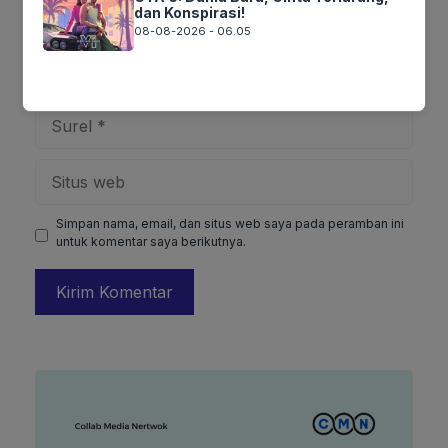
dan Konspirasi!
08-08-2026 - 06.05
Nama
Surel
Situs
web
Simpan nama, email, dan situs web saya pada peramban ini
untuk komentar saya berikutnya.