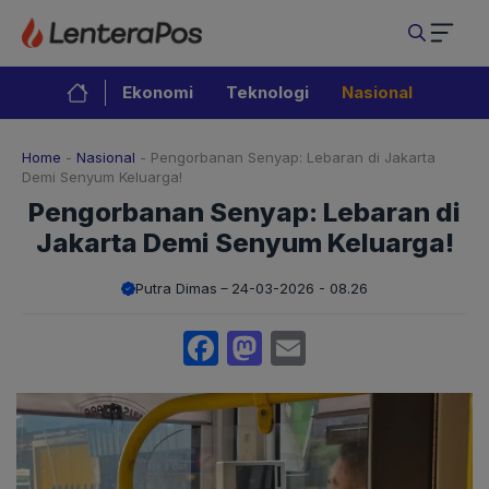
Langsung
ke
isi
Ekonomi
Teknologi
Nasional
Home
-
Nasional
-
Pengorbanan Senyap: Lebaran di Jakarta
Demi Senyum Keluarga!
Pengorbanan Senyap: Lebaran di
Jakarta Demi Senyum Keluarga!
Putra Dimas
24-03-2026 - 08.26
Facebook
Mastodon
Email