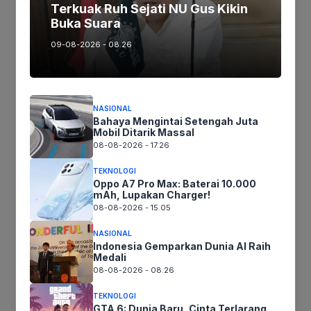
Terkuak Ruh Sejati NU Gus Kikin
Terima Kasih
Buka Suara
09-08-2026 - 08.26
Tags:
NASIONAL
Ikuti kami :
Bahaya Mengintai Setengah Juta
Mobil Ditarik Massal
08-08-2026 - 17.26
TEKNOLOGI
Tinggalkan komentar
Oppo A7 Pro Max: Baterai 10.000
Komentar
mAh, Lupakan Charger!
08-08-2026 - 15.05
NASIONAL
Indonesia Gemparkan Dunia AI Raih
Medali
08-08-2026 - 08.26
TEKNOLOGI
GTA 6: Dunia Baru, Cinta Terlarang,