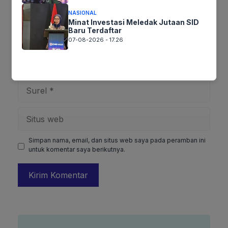
NASIONAL
Minat Investasi Meledak Jutaan SID
Baru Terdaftar
07-08-2026 - 17.26
Nama
Surel
Situs
web
Simpan nama, email, dan situs web saya pada peramban ini
untuk komentar saya berikutnya.