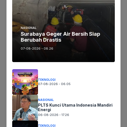
kewajiban pajak dapat ditunaikan dengan mudah
dan efisien.
NASIONAL
Surabaya Geger Air Bersih Siap
Jika keberatan atau harus diedit baik
Berubah Drastis
Artikel maupun foto Silahkan
Laporkan!
07-08-2026 - 08.26
Terima Kasih
Tags:
TEKNOLOGI
07-08-2026 - 06.05
Ikuti kami :
NASIONAL
PLTS Kunci Utama Indonesia Mandiri
Energi
06-08-2026 - 17.26
Tinggalkan komentar
TEKNOLOGI