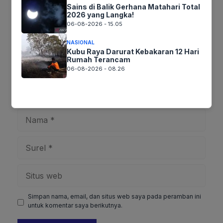
Komentar
Sains di Balik Gerhana Matahari Total
2026 yang Langka!
06-08-2026 - 15.05
NASIONAL
Kubu Raya Darurat Kebakaran 12 Hari
Rumah Terancam
06-08-2026 - 08.26
Nama
Surel
Situs
web
Simpan nama, email, dan situs web saya pada peramban ini
untuk komentar saya berikutnya.