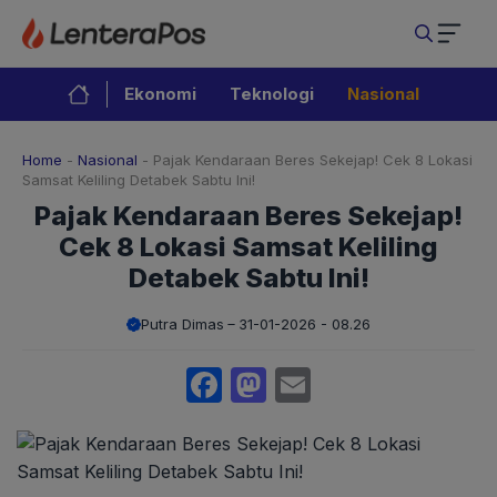
Langsung
ke
isi
Ekonomi
Teknologi
Nasional
Home
-
Nasional
-
Pajak Kendaraan Beres Sekejap! Cek 8 Lokasi
Samsat Keliling Detabek Sabtu Ini!
Pajak Kendaraan Beres Sekejap!
Cek 8 Lokasi Samsat Keliling
Detabek Sabtu Ini!
Putra Dimas
31-01-2026 - 08.26
Facebook
Mastodon
Email