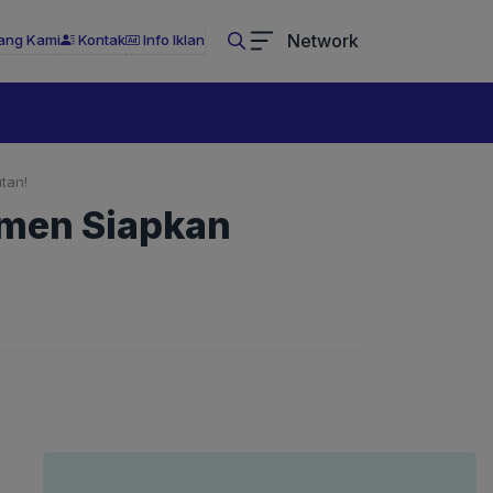
Network
ang Kami
Kontak
Info Iklan
tan!
smen Siapkan