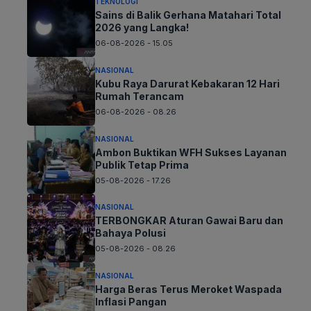
TEKNOLOGI
Sains di Balik Gerhana Matahari Total
2026 yang Langka!
06-08-2026 - 15.05
NASIONAL
Kubu Raya Darurat Kebakaran 12 Hari
Rumah Terancam
06-08-2026 - 08.26
NASIONAL
Ambon Buktikan WFH Sukses Layanan
Publik Tetap Prima
05-08-2026 - 17.26
NASIONAL
TERBONGKAR Aturan Gawai Baru dan
Bahaya Polusi
05-08-2026 - 08.26
NASIONAL
Harga Beras Terus Meroket Waspada
Inflasi Pangan