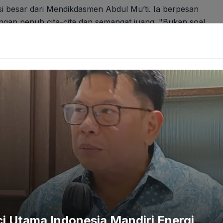
visi besar dari Mendikdasmen Abdul Mu’ti. Ia berpesan
ngan penuh cita-cita dan semangat juang. "Bukan soal
a untuk tetap menjadi lebih baik lagi," tegas Mu’ti,
ilosofi yang menyoroti esensi pendidikan sejati: bukan
lanan tanpa henti menuju versi diri yang lebih unggul. Ini
, tetapi arena pembentukan karakter yang progresif.
Kubu Raya Darurat Kebakaran 12 Hari Rumah
Terancam
i Utama Indonesia Mandiri Energi