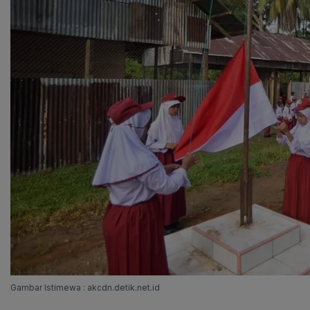
Gambar Istimewa : akcdn.detik.net.id