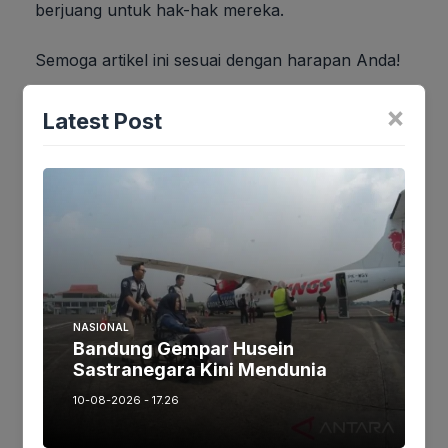
berjuang untuk hak-hak mereka.
Semoga artikel ini sesuai dengan harapan Anda!
×
Latest Post
Jika keberatan atau harus diedit baik
Artikel maupun foto Silahkan
Laporkan!
Terima Kasih
Tags:
NASIONAL
Ikuti kami :
Bandung Gempar Husein
Sastranegara Kini Mendunia
10-08-2026 - 17.26
Tinggalkan komentar