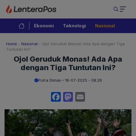
Langsung
ke
isi
Ekonomi
Teknologi
Nasional
Home
-
Nasional
-
Ojol Geruduk Monas! Ada Apa dengan Tiga
Tuntutan Ini?
Ojol Geruduk Monas! Ada Apa
dengan Tiga Tuntutan Ini?
Putra Dimas
18-07-2025 - 08.26
Facebook
Mastodon
Email