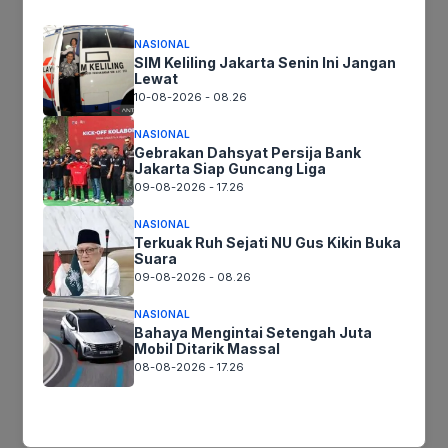
Komentar
NASIONAL
SIM Keliling Jakarta Senin Ini Jangan
Lewat
10-08-2026 - 08.26
NASIONAL
Gebrakan Dahsyat Persija Bank
Jakarta Siap Guncang Liga
09-08-2026 - 17.26
NASIONAL
Nama
Terkuak Ruh Sejati NU Gus Kikin Buka
Suara
09-08-2026 - 08.26
Surel
NASIONAL
Bahaya Mengintai Setengah Juta
Mobil Ditarik Massal
Situs
08-08-2026 - 17.26
web
Simpan nama, email, dan situs web saya pada peramban ini
untuk komentar saya berikutnya.