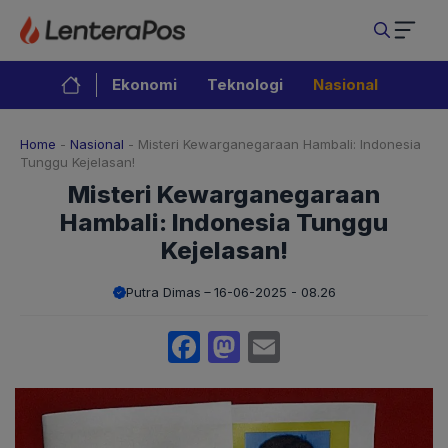
Langsung
ke
isi
Ekonomi
Teknologi
Nasional
Home
-
Nasional
-
Misteri Kewarganegaraan Hambali: Indonesia
Tunggu Kejelasan!
Misteri Kewarganegaraan
Hambali: Indonesia Tunggu
Kejelasan!
Putra Dimas
16-06-2025 - 08.26
Facebook
Mastodon
Email