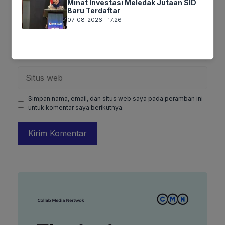
Minat Investasi Meledak Jutaan SID
Baru Terdaftar
Nama
07-08-2026 - 17.26
Surel
Situs
web
Simpan nama, email, dan situs web saya pada peramban ini
untuk komentar saya berikutnya.