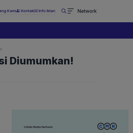
Network
ang Kami
Kontak
Info Iklan
!
psi Diumumkan!