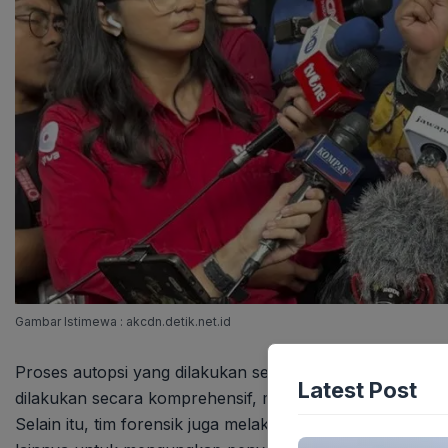
Gambar Istimewa : akcdn.detik.net.id
Proses autopsi yang dilakukan secara detail juga menj
Latest Post
dilakukan secara komprehensif, mulai dari pemeriksaan f
Selain itu, tim forensik juga melakukan analisis terhad