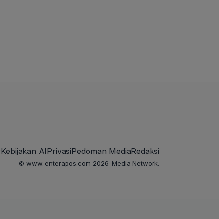
r
Kebijakan AI
Privasi
Pedoman Media
Redaksi
© www.lenterapos.com 2026. Media Network.