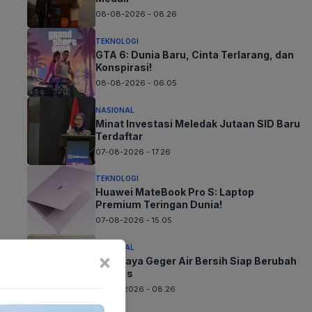
08-08-2026 - 08.26
TEKNOLOGI
GTA 6: Dunia Baru, Cinta Terlarang, dan
Konspirasi!
08-08-2026 - 06.05
NASIONAL
Minat Investasi Meledak Jutaan SID Baru
Terdaftar
07-08-2026 - 17.26
TEKNOLOGI
Huawei MateBook Pro S: Laptop
Premium Teringan Dunia!
07-08-2026 - 15.05
NASIONAL
×
Surabaya Geger Air Bersih Siap Berubah
Drastis
07-08-2026 - 08.26