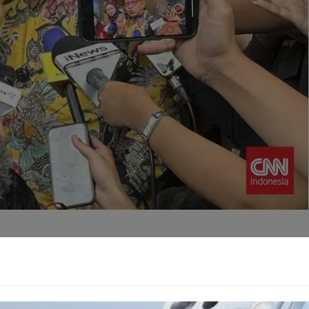
adi fokus pembahasan. Anam menjelaskan bahwa autopsi
isik luar hingga analisis mendalam terhadap organ dalam.
ap kandungan zat dalam tubuh Arya, serta pendekatan ilmiah