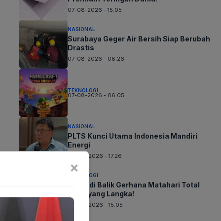
07-08-2026 - 15.05
NASIONAL
Surabaya Geger Air Bersih Siap Berubah
Drastis
07-08-2026 - 08.26
TEKNOLOGI
07-08-2026 - 06.05
NASIONAL
PLTS Kunci Utama Indonesia Mandiri
Energi
06-08-2026 - 17.26
×
TEKNOLOGI
Sains di Balik Gerhana Matahari Total
2026 yang Langka!
06-08-2026 - 15.05