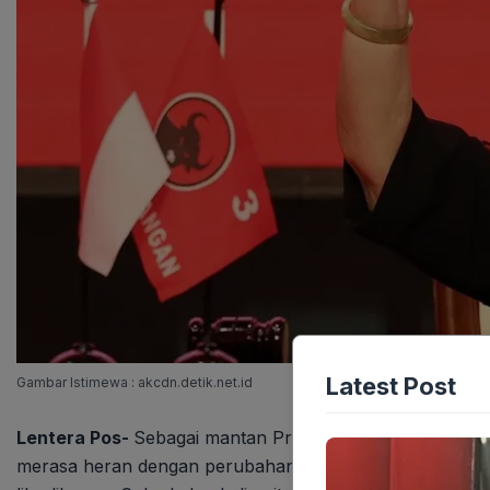
Latest Post
Gambar Istimewa : akcdn.detik.net.id
Lentera Pos-
Sebagai mantan Presiden RI ke-5, Megaw
merasa heran dengan perubahan yang terjadi di tubuh K