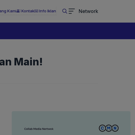
Network
ang Kami
Kontak
Info Iklan
an Main!