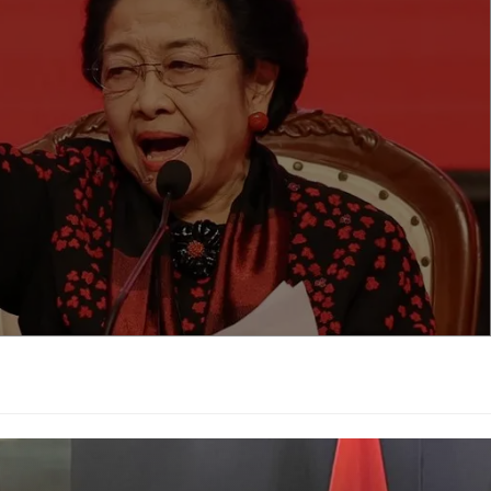
ati mengaku memahami seluk-beluk pemerintahan dan
PK. "Saya kan pernah presiden, coba. Jadi, saya tahu