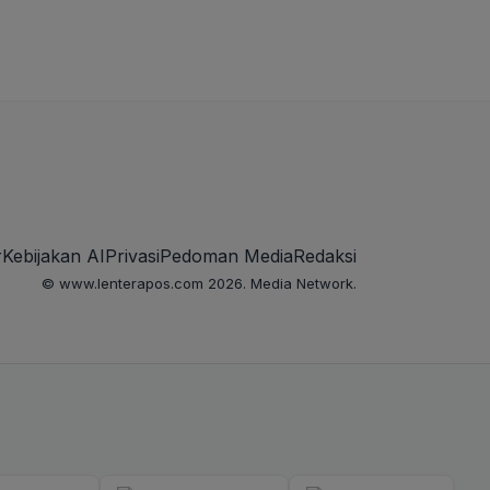
r
Kebijakan AI
Privasi
Pedoman Media
Redaksi
© www.lenterapos.com 2026. Media Network.