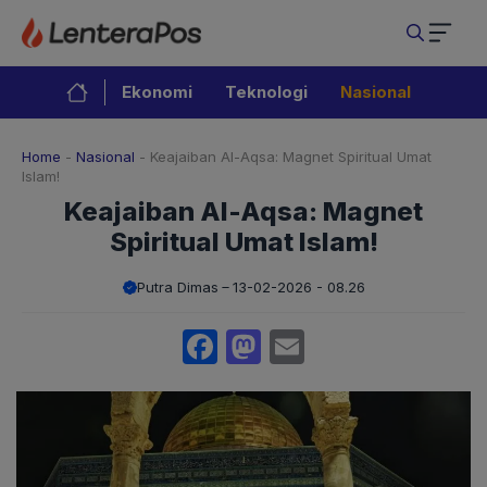
Langsung
ke
isi
Ekonomi
Teknologi
Nasional
Home
-
Nasional
-
Keajaiban Al-Aqsa: Magnet Spiritual Umat
Islam!
Keajaiban Al-Aqsa: Magnet
Spiritual Umat Islam!
Putra Dimas
13-02-2026 - 08.26
Facebook
Mastodon
Email