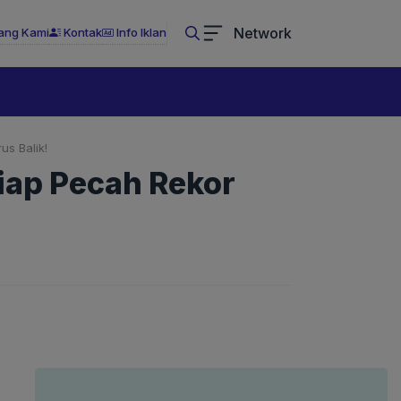
Network
ang Kami
Kontak
Info Iklan
us Balik!
iap Pecah Rekor