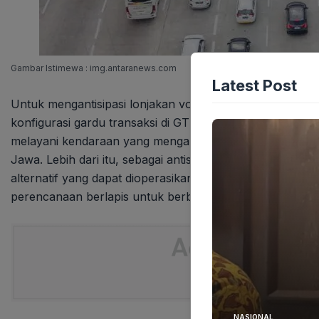
Gambar Istimewa : img.antaranews.com
Latest Post
Untuk mengantisipasi lonjakan volume kendaraan yang 
konfigurasi gardu transaksi di GT Cikampek Utama seca
melayani kendaraan yang mengarah ke Jakarta, sementar
Jawa. Lebih dari itu, sebagai antisipasi tambahan, GT Ci
alternatif yang dapat dioperasikan jika terjadi peningkata
perencanaan berlapis untuk berbagai skenario.
NASIONAL