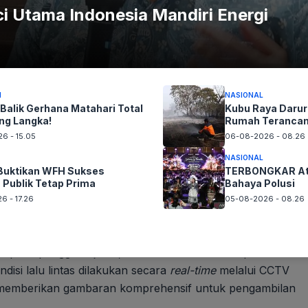
i Utama Indonesia Mandiri Energi
Kubu Raya Darurat Kebakaran 12 Hari Rumah
Terancam
I
NASIONAL
 Balik Gerhana Matahari Total
Kubu Raya Darur
ng Langka!
Rumah Teranca
onal dengan mempertimbangkan kondisi lalu lintas di
6 - 15.05
06-08-2026 - 08.26
" jelas Ria Marlinda Paallo. Pernyataan ini menggarisbawahi
NASIONAL
alam manajemen lalu lintas skala besar, di mana keputusan
uktikan WFH Sukses
TERBONGKAR Atu
 Publik Tetap Prima
Bahaya Polusi
6 - 17.26
05-08-2026 - 08.26
 unit
Mobile Reader
(MR) di GT Cikampek Utama guna
anjang. Petugas operasional di lapangan juga disiagakan
epada pengguna jalan, serta memastikan setiap transaksi
ndisi lalu lintas dilakukan secara
real-time
melalui CCTV
as, memberikan gambaran komprehensif untuk pengambilan