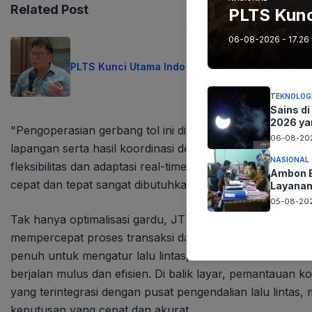
Related Post
PLTS Kunc
06-08-2026 - 17.26
PLTS Kunci Utama Indonesia Mandiri Energi
TEKNOLOG
Sains di
2026 ya
"Pengoperasian gerbang tol ini diterapkan secara situasi
06-08-202
lapangan serta hasil koordinasi dengan pihak kepolisian,
NASIONAL
fleksibilitas dan adaptasi real-time yang menjadi kunci d
Ambon B
cepat dan tepat sangat dibutuhkan.
Layanan
05-08-202
Tak hanya optimalisasi gardu, JTT juga mengerahkan 19
mempercepat proses transaksi dan mengurangi antrean p
penuh untuk mengatur lalu lintas, memberikan bantuan k
berjalan mulus dan efisien. Di balik layar, pemantauan ko
yang terintegrasi dengan pusat pengendalian lalu lint
keputusan yang cepat dan akurat.