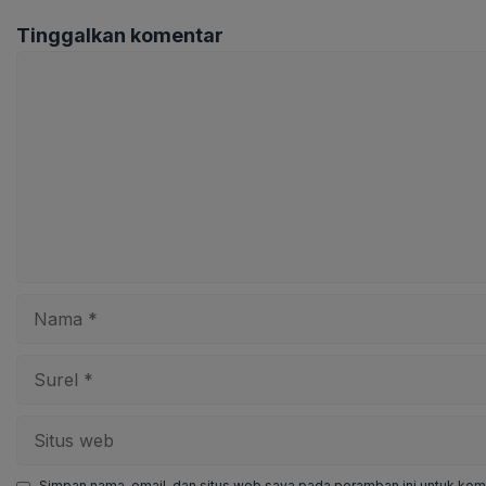
Tinggalkan komentar
Komentar
Nama
Surel
Situs
web
Simpan nama, email, dan situs web saya pada peramban ini untuk kome