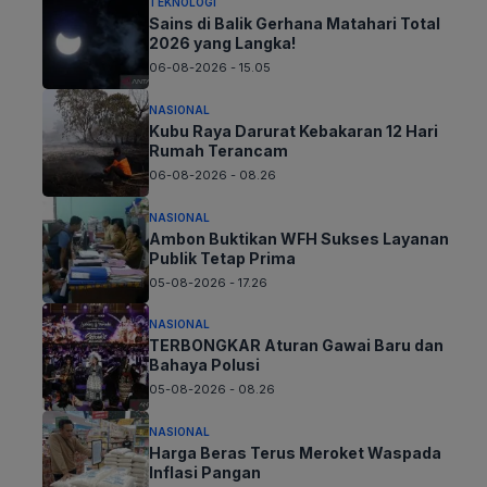
TEKNOLOGI
Sains di Balik Gerhana Matahari Total
2026 yang Langka!
06-08-2026 - 15.05
NASIONAL
Kubu Raya Darurat Kebakaran 12 Hari
Rumah Terancam
06-08-2026 - 08.26
NASIONAL
Ambon Buktikan WFH Sukses Layanan
Publik Tetap Prima
05-08-2026 - 17.26
NASIONAL
TERBONGKAR Aturan Gawai Baru dan
Bahaya Polusi
05-08-2026 - 08.26
NASIONAL
Harga Beras Terus Meroket Waspada
Inflasi Pangan