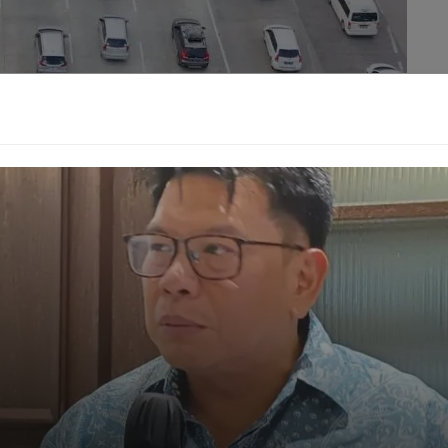
diperkirakan akan memuncak, JTT telah mengatur ulang
ra optimal. Sebanyak 22 gardu disiapkan khusus untuk
a delapan gardu lainnya tetap melayani arah Trans
kampek Utama 8 (Cikatama 8) juga disiagakan sebagai jalur
n volume lalu lintas yang signifikan. Ini menunjukkan