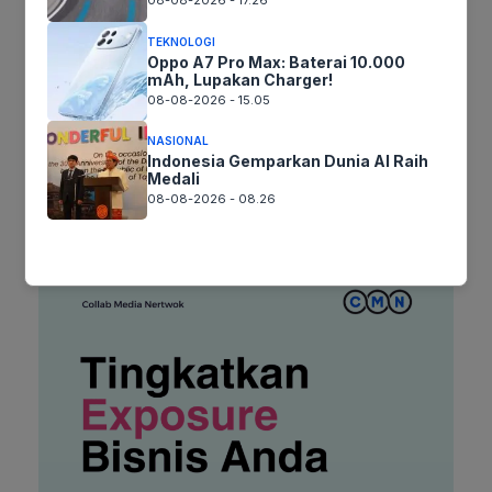
08-08-2026 - 17.26
Situs
TEKNOLOGI
web
Oppo A7 Pro Max: Baterai 10.000
mAh, Lupakan Charger!
Simpan nama, email, dan situs web saya pada peramban ini
08-08-2026 - 15.05
untuk komentar saya berikutnya.
NASIONAL
Indonesia Gemparkan Dunia AI Raih
Medali
08-08-2026 - 08.26