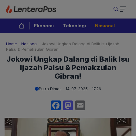
Langsung
ke
isi
Ekonomi
Teknologi
Nasional
Home
-
Nasional
-
Jokowi Ungkap Dalang di Balik Isu Ijazah
Palsu & Pemakzulan Gibran!
Jokowi Ungkap Dalang di Balik Isu
Ijazah Palsu & Pemakzulan
Gibran!
Putra Dimas
14-07-2025 - 17.26
Facebook
Mastodon
Email