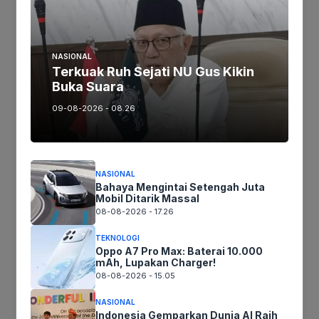
tengah dinamika iklim global yang terus berubah.
NASIONAL
Jika keberatan atau harus diedit baik
Terkuak Ruh Sejati NU Gus Kikin
Buka Suara
Artikel maupun foto Silahkan
Laporkan!
Terima Kasih
09-08-2026 - 08.26
Tags:
NASIONAL
Bahaya Mengintai Setengah Juta
Mobil Ditarik Massal
Ikuti kami :
08-08-2026 - 17.26
TEKNOLOGI
Oppo A7 Pro Max: Baterai 10.000
mAh, Lupakan Charger!
08-08-2026 - 15.05
Tinggalkan komentar
Komentar
NASIONAL
Indonesia Gemparkan Dunia AI Raih