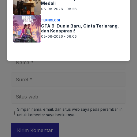
Medali
08-08-2026 - 08.26
TEKNOLOGI
GTA 6: Dunia Baru, Cinta Terlarang,
dan Konspirasi!
08-08-2026 - 06.05
Nama
Surel
Situs
web
Simpan nama, email, dan situs web saya pada peramban ini
untuk komentar saya berikutnya.