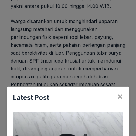
yakni antara pukul 10.00 hingga 14.00 WIB.
Warga disarankan untuk menghindari paparan
langsung matahari dan menggunakan
perlindungan fisik seperti topi lebar, payung,
kacamata hitam, serta pakaian berlengan panjang
saat beraktivitas di luar. Penggunaan tabir surya
dengan SPF tinggi juga krusial untuk melindungi
kulit, di samping anjuran untuk memperbanyak
asupan air putih guna mencegah dehidrasi.
Peringatan ini bukan sekadar imbauan sesaat,
melainkan pengingat serius akan potensi risiko
×
Latest Post
kesehatan jangka panjang akibat paparan UV
yang berlebihan. Di balik keputusan ini, tersirat
strategi pengelolaan cuaca yang lebih luas,
sebuah pertimbangan cermat antara intervensi
buatan dan harapan akan siklus alamiah, di