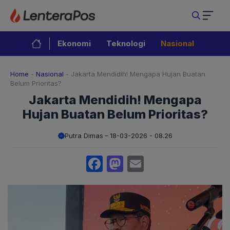
Langsung
ke
isi
Ekonomi
Teknologi
Nasional
Home
-
Nasional
-
Jakarta Mendidih! Mengapa Hujan Buatan
Belum Prioritas?
Jakarta Mendidih! Mengapa
Hujan Buatan Belum Prioritas?
Putra Dimas
18-03-2026 - 08.26
Facebook
Mastodon
Email