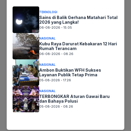
aksi nyata demi kemajuan Jakarta. JFF 2026
telah sukses menjadi mercusuar harapan bagi
TEKNOLOGI
masa depan Jakarta yang lebih baik.
Sains di Balik Gerhana Matahari Total
2026 yang Langka!
06-08-2026 - 15.05
NASIONAL
Jika keberatan atau harus diedit baik
Kubu Raya Darurat Kebakaran 12 Hari
Artikel maupun foto Silahkan
Laporkan!
Rumah Terancam
06-08-2026 - 08.26
Terima Kasih
NASIONAL
Ambon Buktikan WFH Sukses
Layanan Publik Tetap Prima
Tags:
05-08-2026 - 17.26
NASIONAL
TERBONGKAR Aturan Gawai Baru
Ikuti kami :
dan Bahaya Polusi
05-08-2026 - 08.26
Tinggalkan komentar