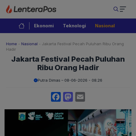
Langsung
ke
isi
Ekonomi
Teknologi
Nasional
Home
-
Nasional
-
Jakarta Festival Pecah Puluhan Ribu Orang
Hadir
Jakarta Festival Pecah Puluhan
Ribu Orang Hadir
Putra Dimas
08-06-2026 - 08.26
Facebook
Mastodon
Email