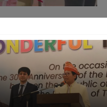
g pecahan Rp100 ribu yang diduga palsu dengan total
peralatan yang digunakan untuk memproduksi uang haram
 canggih, berbagai jenis tinta, alat potong kertas presisi,
ang esensial dalam proses pencetakan uang palsu.
Minat Investasi Meledak Jutaan SID Baru