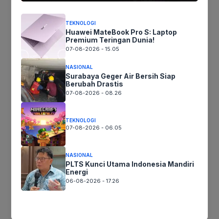
mengangkat trofi di tanah liat Barcelona?
Pertandingan ini menjanjikan tontonan yang tak
TEKNOLOGI
terlupakan bagi para penggemar tenis, di mana
Huawei MateBook Pro S: Laptop
pengalaman akan diuji oleh semangat muda yang
Premium Teringan Dunia!
07-08-2026 - 15.05
membara.
NASIONAL
Surabaya Geger Air Bersih Siap
Berubah Drastis
07-08-2026 - 08.26
Jika keberatan atau harus diedit baik
Artikel maupun foto Silahkan
Laporkan!
Terima Kasih
TEKNOLOGI
07-08-2026 - 06.05
NASIONAL
Tags:
PLTS Kunci Utama Indonesia Mandiri
Energi
06-08-2026 - 17.26
Ikuti kami :