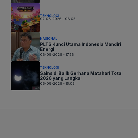
TEKNOLOGI
07-08-2026 - 06.05
NASIONAL
PLTS Kunci Utama Indonesia Mandiri
Energi
06-08-2026 - 17.26
TEKNOLOGI
Sains di Balik Gerhana Matahari Total
2026 yang Langka!
06-08-2026 - 15.05