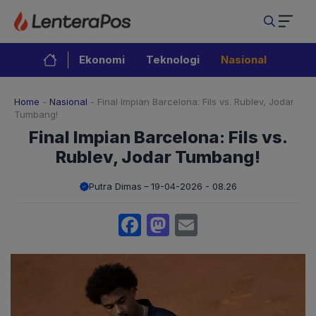
Langsung
ke
isi
Ekonomi
Teknologi
Nasional
Home
-
Nasional
-
Final Impian Barcelona: Fils vs. Rublev, Jodar
Tumbang!
Final Impian Barcelona: Fils vs.
Rublev, Jodar Tumbang!
Putra Dimas
19-04-2026 - 08.26
Facebook
Mastodon
Email