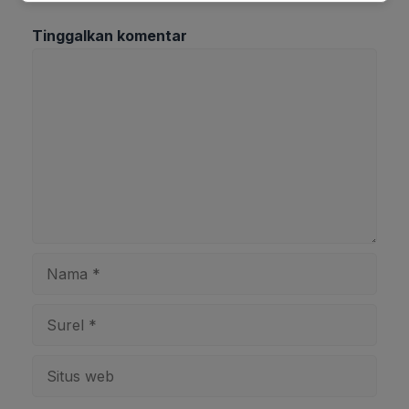
Tinggalkan komentar
Komentar
Nama
Surel
Situs
web