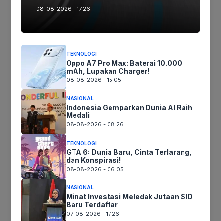
08-08-2026 - 17.26
Ikuti kami :
TEKNOLOGI
Tinggalkan komentar
Oppo A7 Pro Max: Baterai 10.000
mAh, Lupakan Charger!
Komentar
08-08-2026 - 15.05
NASIONAL
Indonesia Gemparkan Dunia AI Raih
Medali
08-08-2026 - 08.26
TEKNOLOGI
GTA 6: Dunia Baru, Cinta Terlarang,
dan Konspirasi!
08-08-2026 - 06.05
Nama
NASIONAL
Minat Investasi Meledak Jutaan SID
Baru Terdaftar
Surel
07-08-2026 - 17.26