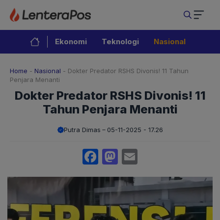
Langsung
ke
isi
Ekonomi
Teknologi
Nasional
Home
-
Nasional
-
Dokter Predator RSHS Divonis! 11 Tahun
Penjara Menanti
Dokter Predator RSHS Divonis! 11
Tahun Penjara Menanti
Putra Dimas
05-11-2025 - 17.26
Facebook
Mastodon
Email