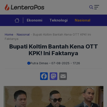
Langsung
ke
isi
Ekonomi
Teknologi
Nasional
Home
-
Nasional
-
Bupati Koltim Bantah Kena OTT KPK! Ini
Faktanya
Bupati Koltim Bantah Kena OTT
KPK! Ini Faktanya
Putra Dimas
07-08-2025 - 17.26
Facebook
Mastodon
Email