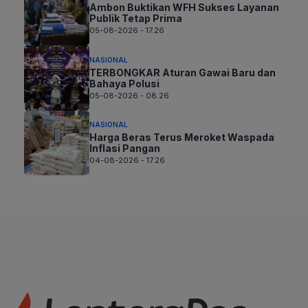
Ambon Buktikan WFH Sukses Layanan
Publik Tetap Prima
05-08-2026 - 17.26
NASIONAL
TERBONGKAR Aturan Gawai Baru dan
Bahaya Polusi
05-08-2026 - 08.26
NASIONAL
Harga Beras Terus Meroket Waspada
Inflasi Pangan
04-08-2026 - 17.26