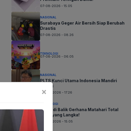
07-08-2026 - 15.05
NASIONAL
Surabaya Geger Air Bersih Siap Berubah
Drastis
07-08-2026 - 08.26
TEKNOLOGI
07-08-2026 - 06.05
NASIONAL
PLTS Kunci Utama Indonesia Mandiri
Energi
×
06-08-2026 - 17.26
TEKNOLOGI
Sains di Balik Gerhana Matahari Total
2026 yang Langka!
06-08-2026 - 15.05