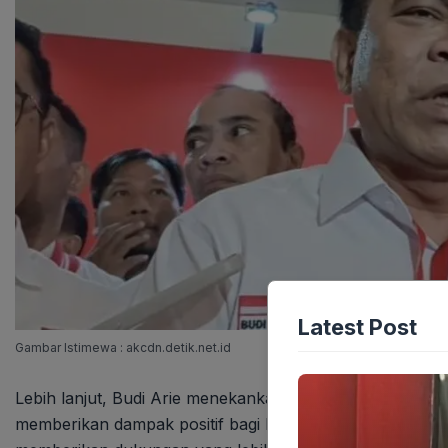
Latest Post
Gambar Istimewa : akcdn.detik.net.id
Lebih lanjut, Budi Arie menekankan bahwa agenda-agenda
memberikan dampak positif bagi kepentingan bangsa. De