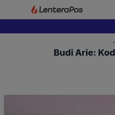
Langsung
ke
isi
Budi Arie: Ko