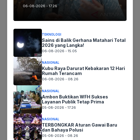
06-08-2026 - 17.26
Ikuti kami :
TEKNOLOGI
Tinggalkan komentar
Sains di Balik Gerhana Matahari Total
2026 yang Langka!
Komentar
06-08-2026 - 15.05
NASIONAL
Kubu Raya Darurat Kebakaran 12 Hari
Rumah Terancam
06-08-2026 - 08.26
NASIONAL
Ambon Buktikan WFH Sukses
Layanan Publik Tetap Prima
05-08-2026 - 17.26
Nama
NASIONAL
TERBONGKAR Aturan Gawai Baru
dan Bahaya Polusi
Surel
05-08-2026 - 08.26