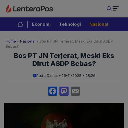
Langsung
ke
isi
Ekonomi
Teknologi
Nasional
Home
-
Nasional
-
Bos PT JN Terjerat, Meski Eks Dirut ASDP
Bebas?
Bos PT JN Terjerat, Meski Eks
Dirut ASDP Bebas?
Putra Dimas
26-11-2025 - 08.26
Facebook
Mastodon
Email