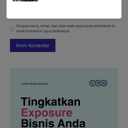
Situs
web
Simpan nama, email, dan situs web saya pada peramban ini
untuk komentar saya berikutnya.