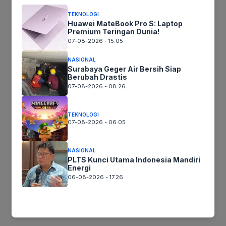
yang lebih cerah, di mana batas-batas risiko
dalam bedah saraf semakin menipis.
TEKNOLOGI
Huawei MateBook Pro S: Laptop
Premium Teringan Dunia!
07-08-2026 - 15.05
Jika keberatan atau harus diedit baik
NASIONAL
Surabaya Geger Air Bersih Siap
Artikel maupun foto Silahkan
Laporkan!
Berubah Drastis
Terima Kasih
07-08-2026 - 08.26
TEKNOLOGI
Tags:
07-08-2026 - 06.05
NASIONAL
Ikuti kami :
PLTS Kunci Utama Indonesia Mandiri
Energi
06-08-2026 - 17.26
Tinggalkan komentar
Komentar