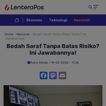
Langsung
ke
isi
Ekonomi
Teknologi
Nasional
Home
-
Nasional
-
Bedah Saraf Tanpa Batas Risiko? Ini
Jawabannya!
Bedah Saraf Tanpa Batas Risiko?
Ini Jawabannya!
Putra Dimas
19-04-2026 - 17.26
Facebook
Mastodon
Email