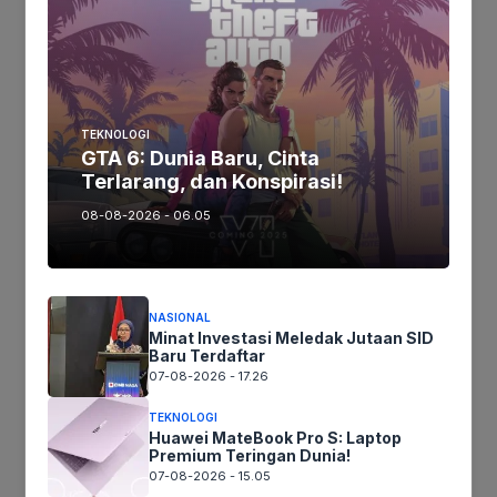
Keberhasilan ini juga menunjukkan bahwa
pertumbuhan ekonomi yang inklusif dan
berkelanjutan adalah mungkin dicapai dengan
strategi yang tepat dan komitmen yang kuat.
TEKNOLOGI
GTA 6: Dunia Baru, Cinta
Terlarang, dan Konspirasi!
Jika keberatan atau harus diedit baik
08-08-2026 - 06.05
Artikel maupun foto Silahkan
Laporkan!
Terima Kasih
NASIONAL
Minat Investasi Meledak Jutaan SID
Tags:
Baru Terdaftar
07-08-2026 - 17.26
TEKNOLOGI
Ikuti kami :
Huawei MateBook Pro S: Laptop
Premium Teringan Dunia!
07-08-2026 - 15.05