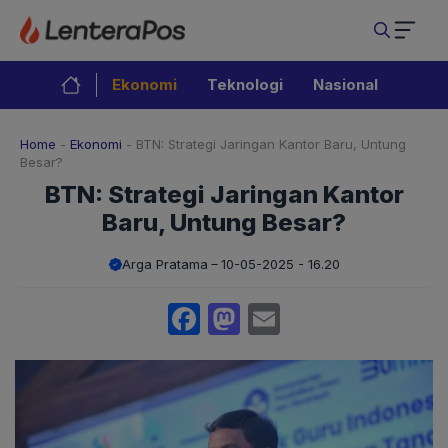
Langsung
ke
isi
Ekonomi
Teknologi
Nasional
Home
-
Ekonomi
-
BTN: Strategi Jaringan Kantor Baru, Untung
Besar?
BTN: Strategi Jaringan Kantor
Baru, Untung Besar?
Arga Pratama
10-05-2025 - 16.20
Facebook
Mastodon
Email