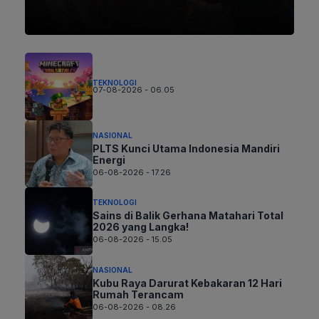
TEKNOLOGI
07-08-2026 - 06.05
NASIONAL
PLTS Kunci Utama Indonesia Mandiri
Energi
06-08-2026 - 17.26
TEKNOLOGI
Sains di Balik Gerhana Matahari Total
2026 yang Langka!
06-08-2026 - 15.05
NASIONAL
Kubu Raya Darurat Kebakaran 12 Hari
Rumah Terancam
06-08-2026 - 08.26