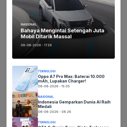
sampai ketinggalan informasi penting seputar
update One UI 8!
NASIONAL
Bahaya Mengintai Setengah Juta
Jika keberatan atau harus diedit baik
Mobil Ditarik Massal
Artikel maupun foto Silahkan
Laporkan!
Terima Kasih
08-08-2026 - 17.26
Tags:
TEKNOLOGI
Oppo A7 Pro Max: Baterai 10.000
mAh, Lupakan Charger!
08-08-2026 - 15.05
Ikuti kami :
NASIONAL
Indonesia Gemparkan Dunia AI Raih
Medali
08-08-2026 - 08.26
Tinggalkan komentar
Komentar
TEKNOLOGI