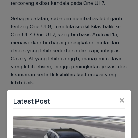
tercoreng akibat kendala pada One UI 7.
Sebagai catatan, sebelum membahas lebih jauh
tentang One UI 8, mari kita sedikit kilas balik ke
One UI 7. One UI 7, yang berbasis Android 15,
menawarkan berbagai peningkatan, mulai dari
desain yang lebih sederhana dan rapi, integrasi
Galaxy AI yang lebih canggih, manajemen daya
yang lebih efisien, hingga peningkatan privasi dan
keamanan serta fleksibilitas kustomisasi yang
lebih baik.
×
Kesimpulannya, pengguna Galaxy A Series yang
Latest Post
namanya tercantum di atas patut bersukacita.
Namun, bagi yang lainnya, bersabarlah dan
pantau terus situs resmi Samsung dan
lenterapos.com untuk informasi terbaru. Jangan