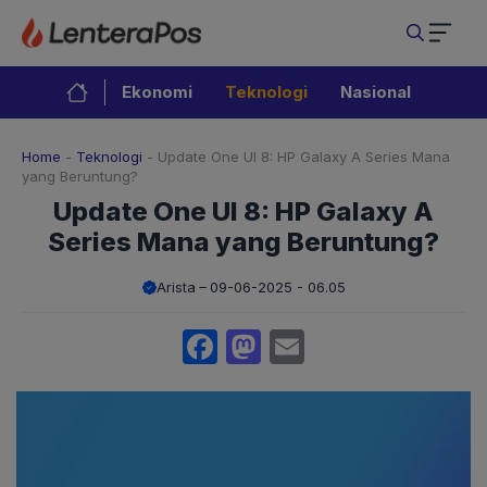
Langsung
ke
isi
Ekonomi
Teknologi
Nasional
Home
-
Teknologi
-
Update One UI 8: HP Galaxy A Series Mana
yang Beruntung?
Update One UI 8: HP Galaxy A
Series Mana yang Beruntung?
Arista
09-06-2025 - 06.05
Facebook
Mastodon
Email