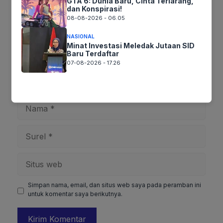
GTA 6: Dunia Baru, Cinta Terlarang,
dan Konspirasi!
08-08-2026 - 06.05
NASIONAL
Minat Investasi Meledak Jutaan SID
Baru Terdaftar
07-08-2026 - 17.26
Nama
Surel
Situs
web
Simpan nama, email, dan situs web saya pada peramban ini
untuk komentar saya berikutnya.