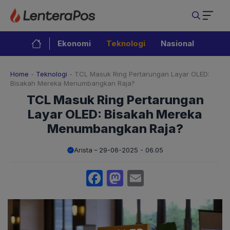
Langsung
ke
isi
Ekonomi
Teknologi
Nasional
Home
-
Teknologi
-
TCL Masuk Ring Pertarungan Layar OLED:
Bisakah Mereka Menumbangkan Raja?
TCL Masuk Ring Pertarungan
Layar OLED: Bisakah Mereka
Menumbangkan Raja?
Arista
29-06-2025 - 06.05
Facebook
Mastodon
Email