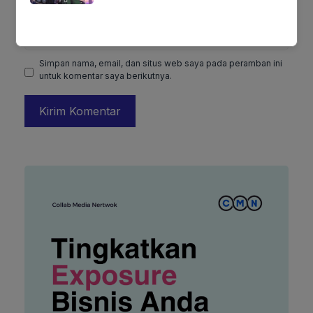
Situs
web
Simpan nama, email, dan situs web saya pada peramban ini
untuk komentar saya berikutnya.