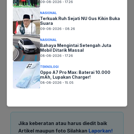
09-08-2026 - 17.26
kebutuhan desain.
NASIONAL
Terkuak Ruh Sejati NU Gus Kikin Buka
Kelebihan:
Integrasi langsung dengan Canva,
Suara
mudah digunakan, pilihan beragam.
09-08-2026 - 08.26
Kekurangan:
Hanya tersedia di dalam
NASIONAL
platform Canva.
Bahaya Mengintai Setengah Juta
Mobil Ditarik Massal
08-08-2026 - 17.26
Dengan berbagai pilihan situs gambar gratis ini,
Anda tidak perlu lagi khawatir tentang masalah
TEKNOLOGI
Oppo A7 Pro Max: Baterai 10.000
hak cipta. Manfaatkan visual berkualitas tinggi
mAh, Lupakan Charger!
untuk memperkuat pesan Anda dan membuat
08-08-2026 - 15.05
konten yang lebih menarik. Temukan inspirasi
visual Anda di lenterapos.com!
Jika keberatan atau harus diedit baik
Artikel maupun foto Silahkan
Laporkan!