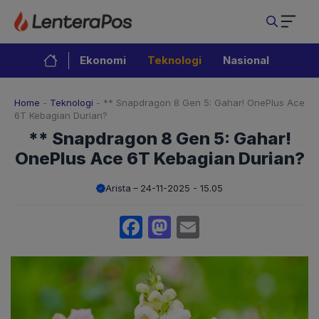
Langsung
ke
isi
Ekonomi
Teknologi
Nasional
Home
-
Teknologi
-
** Snapdragon 8 Gen 5: Gahar! OnePlus Ace
6T Kebagian Durian?
** Snapdragon 8 Gen 5: Gahar!
OnePlus Ace 6T Kebagian Durian?
Arista
24-11-2025 - 15.05
Facebook
Mastodon
Email