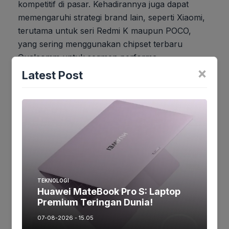
kompetitif di pasar. Kehadirannya juga dapat
memengaruhi strategi brand lain, seperti Xiaomi,
terutama untuk seri Redmi K maupun POCO,
yang sering menggunakan chipset terbaru
Qualcomm untuk segmen performa.
×
Latest Post
Jika keberatan atau harus diedit baik
Artikel maupun foto Silahkan
Laporkan!
Terima Kasih
Tags:
TEKNOLOGI
Huawei MateBook Pro S: Laptop
Premium Teringan Dunia!
Ikuti kami :
07-08-2026 - 15.05