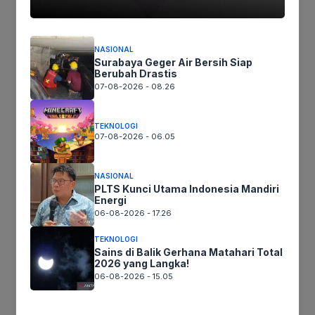
Tinggalkan komentar
Komentar
NASIONAL
Surabaya Geger Air Bersih Siap
Berubah Drastis
07-08-2026 - 08.26
TEKNOLOGI
07-08-2026 - 06.05
NASIONAL
PLTS Kunci Utama Indonesia Mandiri
Energi
Nama
06-08-2026 - 17.26
TEKNOLOGI
Surel
Sains di Balik Gerhana Matahari Total
2026 yang Langka!
06-08-2026 - 15.05
Situs
web