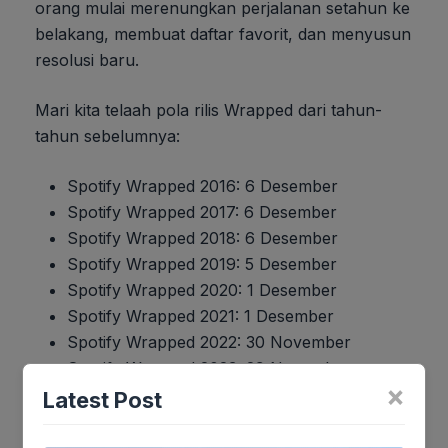
orang mulai merenungkan perjalanan setahun ke
belakang, membuat daftar favorit, dan menyusun
resolusi baru.
Mari kita telaah pola rilis Wrapped dari tahun-
tahun sebelumnya:
Spotify Wrapped 2016: 6 Desember
Spotify Wrapped 2017: 6 Desember
Spotify Wrapped 2018: 6 Desember
Spotify Wrapped 2019: 5 Desember
Spotify Wrapped 2020: 1 Desember
Spotify Wrapped 2021: 1 Desember
Spotify Wrapped 2022: 30 November
Spotify Wrapped 2023: 29 November
×
Spotify Wrapped 2024: 4 Desember
Latest Post
Berdasarkan kecenderungan ini, dapat