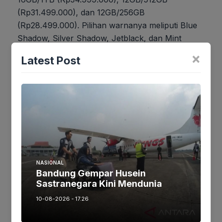
(Rp31.499.000), dan 12GB/256GB
(Rp28.499.000). Pilihan warnanya meliputi Blue
Shadow, Silver Shadow, Jetblack, dan Mint
(eksklusif online).
×
Latest Post
Jika keberatan atau harus diedit baik
Artikel maupun foto Silahkan
Laporkan!
Terima Kasih
Tags:
NASIONAL
Bandung Gempar Husein
Sastranegara Kini Mendunia
Ikuti kami :
10-08-2026 - 17.26