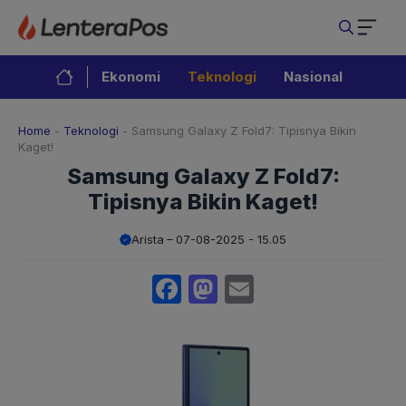
Langsung
ke
isi
Ekonomi
Teknologi
Nasional
Home
-
Teknologi
-
Samsung Galaxy Z Fold7: Tipisnya Bikin
Kaget!
Samsung Galaxy Z Fold7:
Tipisnya Bikin Kaget!
Arista
07-08-2025 - 15.05
Facebook
Mastodon
Email