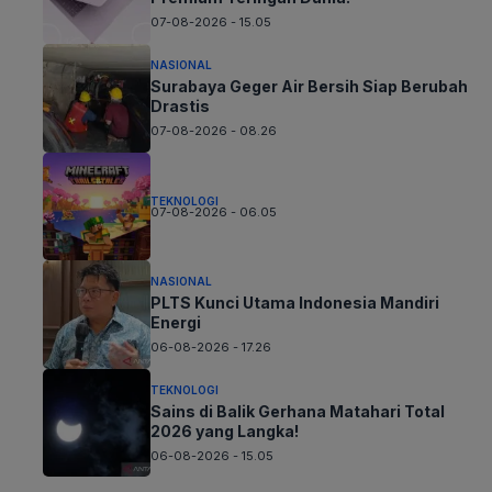
07-08-2026 - 15.05
NASIONAL
Surabaya Geger Air Bersih Siap Berubah
Drastis
07-08-2026 - 08.26
TEKNOLOGI
07-08-2026 - 06.05
NASIONAL
PLTS Kunci Utama Indonesia Mandiri
Energi
06-08-2026 - 17.26
TEKNOLOGI
Sains di Balik Gerhana Matahari Total
2026 yang Langka!
06-08-2026 - 15.05