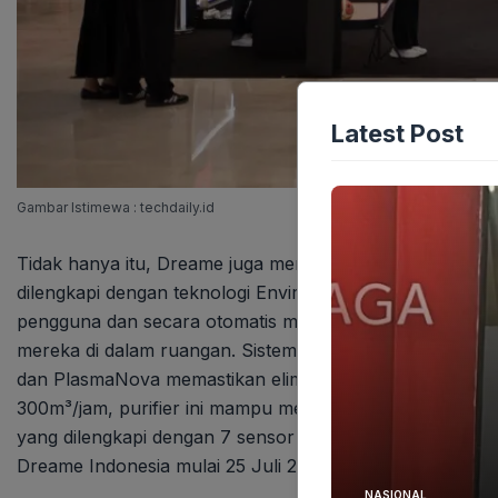
Latest Post
Gambar Istimewa : techdaily.id
Tidak hanya itu, Dreame juga memperkenalkan AirPursue 
dilengkapi dengan teknologi Enviro Detect. Teknologi i
pengguna dan secara otomatis mengarahkan aliran udar
mereka di dalam ruangan. Sistem filtrasi empat lapis yang 
dan PlasmaNova memastikan eliminasi hingga 99,97% part
300m³/jam, purifier ini mampu menjangkau dan members
yang dilengkapi dengan 7 sensor kualitas udara dan layar L
Dreame Indonesia mulai 25 Juli 2025 dengan harga Rp11
NASIONAL