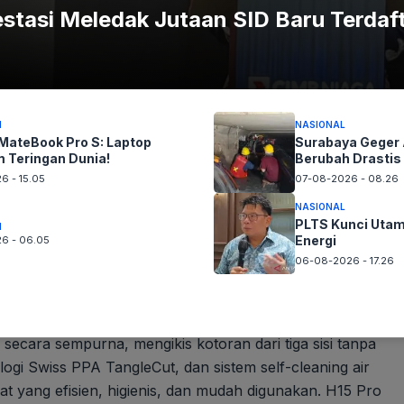
estasi Meledak Jutaan SID Baru Terdaf
I
NASIONAL
MateBook Pro S: Laptop
Surabaya Geger A
 Teringan Dunia!
Berubah Drastis
6 - 15.05
07-08-2026 - 08.26
NASIONAL
PLTS Kunci Utam
I
Energi
6 - 06.05
06-08-2026 - 17.26
 lebih menyeluruh, Dreame H15 Pro hadir sebagai solusi
i dilengkapi dengan GapFree AI DescendReach Robotic Arm,
ecara sempurna, mengikis kotoran dari tiga sisi tanpa
logi Swiss PPA TangleCut, dan sistem self-cleaning air
 yang efisien, higienis, dan mudah digunakan. H15 Pro