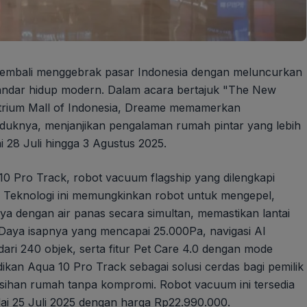
 kembali menggebrak pasar Indonesia dengan meluncurkan
standar hidup modern. Dalam acara bertajuk "The New
Atrium Mall of Indonesia, Dreame memamerkan
roduknya, menjanjikan pengalaman rumah pintar yang lebih
i 28 Juli hingga 3 Agustus 2025.
10 Pro Track, robot vacuum flagship yang dilengkapi
. Teknologi ini memungkinkan robot untuk mengepel,
a dengan air panas secara simultan, memastikan lantai
l. Daya isapnya yang mencapai 25.000Pa, navigasi AI
ri 240 objek, serta fitur Pet Care 4.0 dengan mode
kan Aqua 10 Pro Track sebagai solusi cerdas bagi pemilik
ihan rumah tanpa kompromi. Robot vacuum ini tersedia
ulai 25 Juli 2025 dengan harga Rp22.990.000.