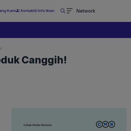
Network
ang Kami
Kontak
Info Iklan
!
oduk Canggih!