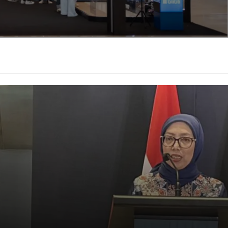
PM10 Purifier, penjernih udara AI pertama di dunia yang
ni memungkinkan purifier untuk mengenali keberadaan
a bersih ke arah mereka, bahkan mengikuti pergerakan
efisien, lapisan filter karbon aktif, serta teknologi UVC
ikel halus, polutan, bakteri, dan virus. Dengan CADR
ihkan ruangan hingga 100m². AirPursue PM10 Purifier,
CD interaktif, tersedia eksklusif di Blibli dan seluruh toko
.999.000.