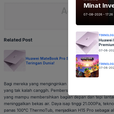
Minat Inv
07-08-2026 - 17.26
TEKNOLOG
Related Post
Huawei 
Premium
07-08-202
Huawei MateBook Pro S: Laptop Premium
Teringan Dunia!
TEKNOLOG
07-08-202
Bagi mereka yang menginginkan pembersihan lantai yang
yang tak kalah canggih. Pembersih lantai serbaguna in
yang mampu membersihkan bagian depan dan tepi lantai s
meninggalkan bekas air. Daya isap tinggi 21.000Pa, tekno
panas 100°C ThermoTub, menjadikan H15 Pro sebagai alat