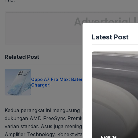
Latest Post
Related Post
Oppo A7 Pro Max: Baterai 10.000 mAh, Lupakan
Charger!
Kedua perangkat ini mengusung layar 7 inci FHD (1920×
dukungan AMD FreeSync Premium. ROG Xbox Ally X juga
varian standar. Asus juga meningkatkan kualitas audio 
Amplifier Technology. Konektivitas modern seperti Wi-F
NASIONAL