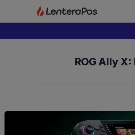
Langsung
ke
isi
ROG Ally X: