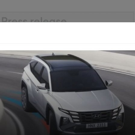
GTA 6: Dunia Baru, Cinta Terlarang, dan
Konspirasi!
1080) dengan refresh rate 120Hz, kecerahan 500 nits, dan
 dibekali baterai 80Wh, meningkat dari 60Wh pada
dengan Dolby Atmos, AI Noise-Canceling, dan Smart
i 6E dan port USB Type-C berdaya 65W juga hadir.