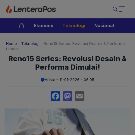
Langsung
ke
isi
Ekonomi
Teknologi
Nasional
Home
-
Teknologi
-
Reno15 Series: Revolusi Desain & Performa
Dimulai!
Reno15 Series: Revolusi Desain &
Performa Dimulai!
Arista
11-01-2026 - 06.05
Facebook
Mastodon
Email