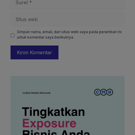
Situs
web
Simpan nama, email, dan situs web saya pada peramban ini
untuk komentar saya berikutnya.