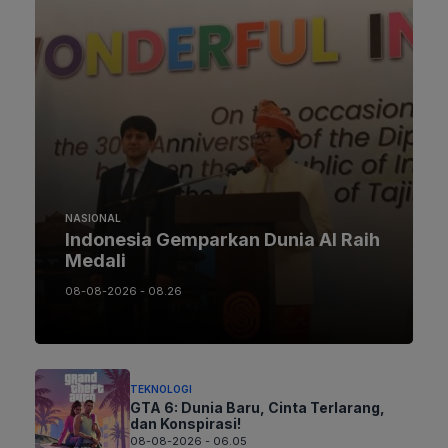
NASIONAL
Indonesia Gemparkan Dunia AI Raih
Medali
08-08-2026 - 08.26
TEKNOLOGI
GTA 6: Dunia Baru, Cinta Terlarang,
dan Konspirasi!
08-08-2026 - 06.05