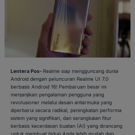
Lentera Pos-
Realme siap mengguncang dunia
Android dengan peluncuran Realme UI 7.0
berbasis Android 16! Pembaruan besar ini
menjanjikan pengalaman pengguna yang
revolusioner melalui desain antarmuka yang
diperbarui secara radikal, peningkatan performa
sistem yang signifikan, dan serangkaian fitur
berbasis kecerdasan buatan (AI) yang dirancang
untuk membuat hidup Anda lebih mudah dan