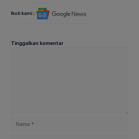
Ikuti kami :
Tinggalkan komentar
Komentar
Nama
Surel