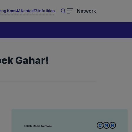
Network
ang Kami
Kontak
Info Iklan
pek Gahar!