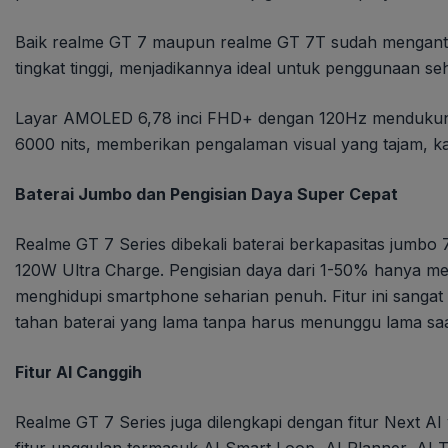
Baik realme GT 7 maupun realme GT 7T sudah mengantong
tingkat tinggi, menjadikannya ideal untuk penggunaan seh
Layar AMOLED 6,78 inci FHD+ dengan 120Hz mendukun
6000 nits, memberikan pengalaman visual yang tajam, k
Baterai Jumbo dan Pengisian Daya Super Cepat
Realme GT 7 Series dibekali baterai berkapasitas jumbo
120W Ultra Charge. Pengisian daya dari 1-50% hanya m
menghidupi smartphone seharian penuh. Fitur ini sang
tahan baterai yang lama tanpa harus menunggu lama saa
Fitur AI Canggih
Realme GT 7 Series juga dilengkapi dengan fitur Next AI
fitur unggulan termasuk AI Smart Loop, AI Planner, AI