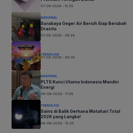
07-08-2026 - 15.05
NASIONAL
Surabaya Geger Air Bersih Siap Berubah
Drastis
07-08-2026 - 08.26
TEKNOLOGI
07-08-2026 - 06.05
NASIONAL
PLTS Kunci Utama Indonesia Mandiri
Energi
06-08-2026 - 17.26
TEKNOLOGI
Sains di Balik Gerhana Matahari Total
2026 yang Langka!
06-08-2026 - 15.05