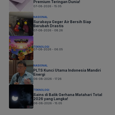
Premium Teringan Dunia!
07-08-2026 - 15.05
NASIONAL
Surabaya Geger Air Bersih Siap
Berubah Drastis
07-08-2026 - 08.26
TEKNOLOGI
07-08-2026 - 06.05
NASIONAL
PLTS Kunci Utama Indonesia Mandiri
Energi
06-08-2026 - 17.26
TEKNOLOGI
Sains di Balik Gerhana Matahari Total
2026 yang Langka!
06-08-2026 - 15.05