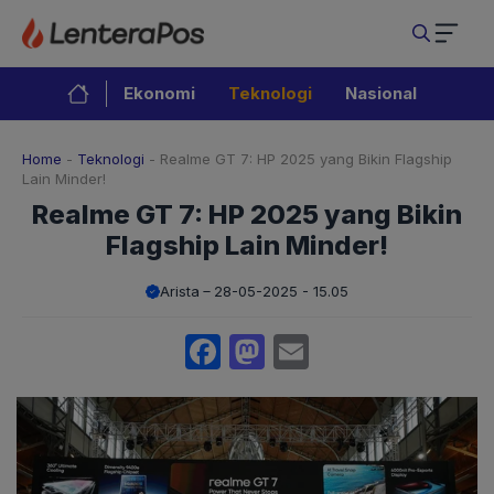
Langsung
ke
isi
Ekonomi
Teknologi
Nasional
Home
-
Teknologi
-
Realme GT 7: HP 2025 yang Bikin Flagship
Lain Minder!
Realme GT 7: HP 2025 yang Bikin
Flagship Lain Minder!
Arista
28-05-2025 - 15.05
Facebook
Mastodon
Email