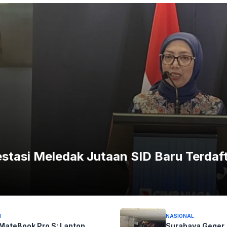
eknologi ketahanan air IP69 Pro. Sistem perlindungan ini
 standar ketahanan air kelas atas: IP69K, IP69, IP68,
rtahan dari 36 jenis cairan dalam berbagai skenario
ermasuk bertahan selama 30 menit di kedalaman 6 meter
angguan fungsi.
estasi Meledak Jutaan SID Baru Terdaf
I
NASIONAL
MateBook Pro S: Laptop
Surabaya Geger A