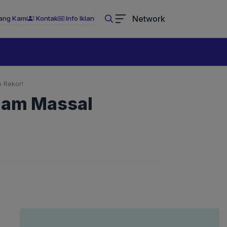
Network
ang Kami
Kontak
Info Iklan
 Rekor!
elam Massal