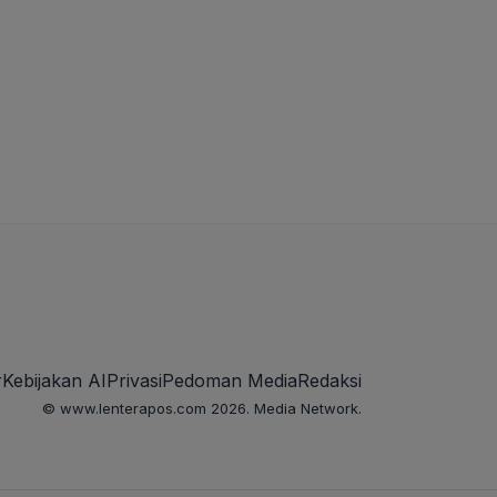
r
Kebijakan AI
Privasi
Pedoman Media
Redaksi
© www.lenterapos.com 2026. Media Network.