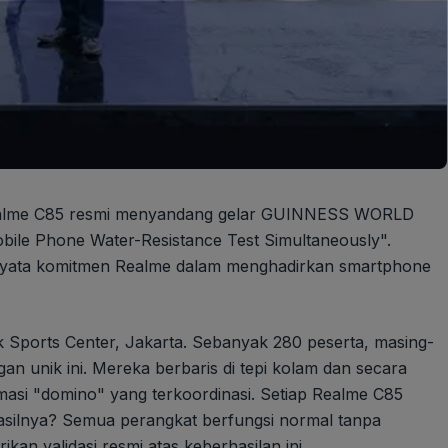
 Realme C85 resmi menyandang gelar GUINNESS WORLD
ile Phone Water-Resistance Test Simultaneously".
i nyata komitmen Realme dalam menghadirkan smartphone
k Sports Center, Jakarta. Sebanyak 280 peserta, masing-
n unik ini. Mereka berbaris di tepi kolam dan secara
si "domino" yang terkoordinasi. Setiap Realme C85
asilnya? Semua perangkat berfungsi normal tanpa
validasi resmi atas keberhasilan ini.