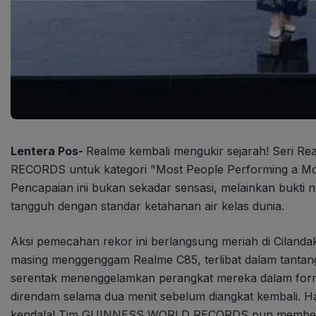
Lentera Pos-
Realme kembali mengukir sejarah! Seri
RECORDS untuk kategori "Most People Performing a Mob
Pencapaian ini bukan sekadar sensasi, melainkan bukt
tangguh dengan standar ketahanan air kelas dunia.
Aksi pemecahan rekor ini berlangsung meriah di Cilanda
masing menggenggam Realme C85, terlibat dalam tantanga
serentak menenggelamkan perangkat mereka dalam forma
direndam selama dua menit sebelum diangkat kembali. H
kendala! Tim GUINNESS WORLD RECORDS pun memberikan 