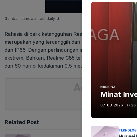
Gambar Istimewa : techdaily.id
Rahasia di balik ketangguhan Realme C85 terletak pada t
merupakan yang tercanggih dari Realme, mencakup empat
dan IP66. Dengan perlindungan ini, Realme C85 mampu be
ekstrem. Bahkan, Realme C85 telah lolos uji ekstrem, t
dan 60 hari di kedalaman 0,5 meter*, tanpa mengalami g
NASIONAL
Minat Inv
07-08-2026 - 17.26
Related Post
TEKNOLOG
Huawei 