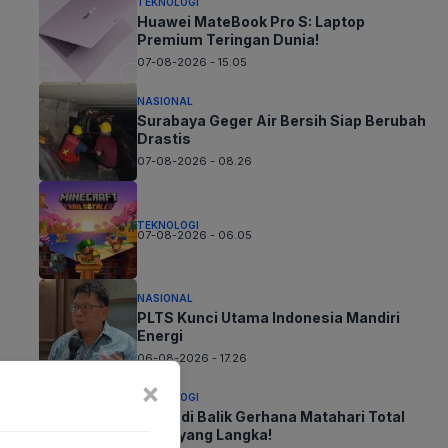
TEKNOLOGI
Huawei MateBook Pro S: Laptop
Premium Teringan Dunia!
07-08-2026 - 15.05
NASIONAL
Surabaya Geger Air Bersih Siap Berubah
Drastis
07-08-2026 - 08.26
TEKNOLOGI
07-08-2026 - 06.05
NASIONAL
PLTS Kunci Utama Indonesia Mandiri
Energi
06-08-2026 - 17.26
×
TEKNOLOGI
Sains di Balik Gerhana Matahari Total
2026 yang Langka!