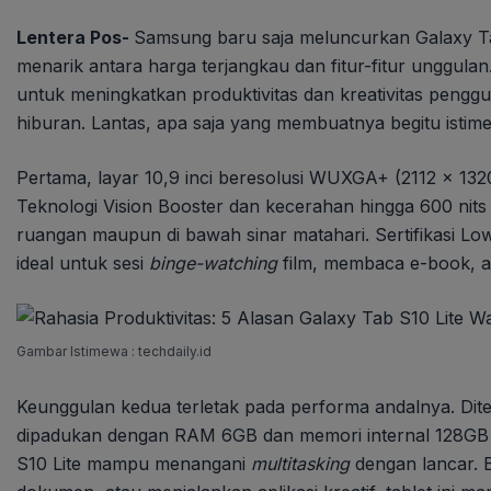
Lentera Pos-
Samsung baru saja meluncurkan Galaxy T
menarik antara harga terjangkau dan fitur-fitur unggulan
untuk meningkatkan produktivitas dan kreativitas pengg
hiburan. Lantas, apa saja yang membuatnya begitu istime
Pertama, layar 10,9 inci beresolusi WUXGA+ (2112 x 132
Teknologi Vision Booster dan kecerahan hingga 600 ni
ruangan maupun di bawah sinar matahari. Sertifikasi Low
ideal untuk sesi
binge-watching
film, membaca e-book, a
Gambar Istimewa : techdaily.id
Keunggulan kedua terletak pada performa andalnya. Dit
dipadukan dengan RAM 6GB dan memori internal 128GB (
S10 Lite mampu menangani
multitasking
dengan lancar. 