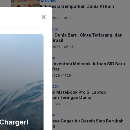
NASIONAL
Indonesia Gemparkan Dunia AI Raih
Medali
×
08-08-2026 - 08.26
TEKNOLOGI
GTA 6: Dunia Baru, Cinta Terlarang, dan
Konspirasi!
08-08-2026 - 06.05
NASIONAL
Minat Investasi Meledak Jutaan SID Baru
Terdaftar
07-08-2026 - 17.26
TEKNOLOGI
Huawei MateBook Pro S: Laptop
Premium Teringan Dunia!
07-08-2026 - 15.05
NASIONAL
Charger!
Surabaya Geger Air Bersih Siap Berubah
Drastis