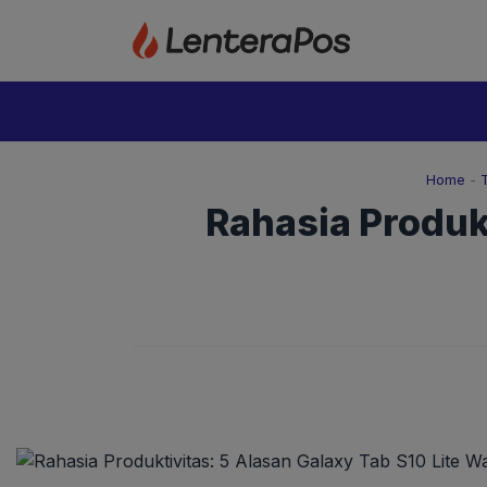
Langsung
ke
isi
Home
-
Rahasia Produkt