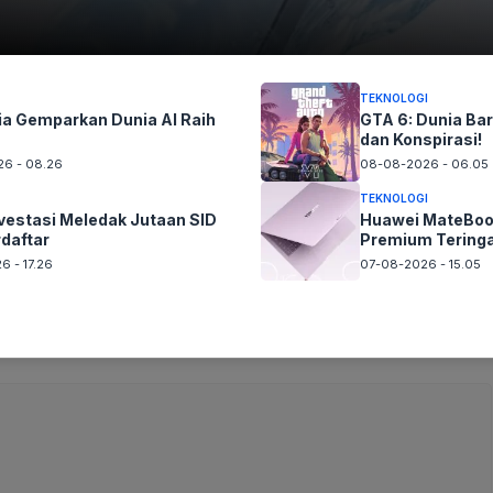
n tablet serbaguna dan andal.
un foto Silahkan
Laporkan!
Terima Kasih
TEKNOLOGI
ia Gemparkan Dunia AI Raih
GTA 6: Dunia Bar
dan Konspirasi!
6 - 08.26
08-08-2026 - 06.05
TEKNOLOGI
nvestasi Meledak Jutaan SID
Huawei MateBook
rdaftar
Premium Teringa
6 - 17.26
07-08-2026 - 15.05