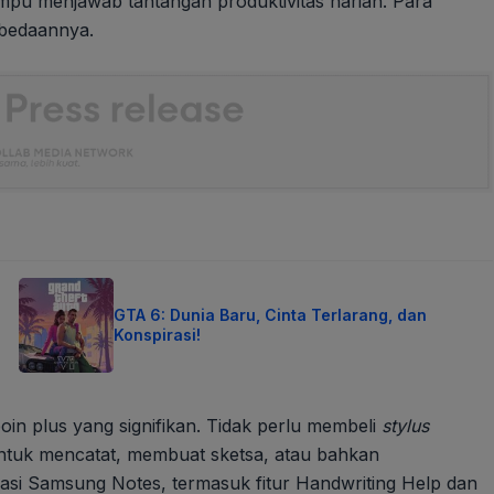
mampu menjawab tantangan produktivitas harian. Para
rbedaannya.
GTA 6: Dunia Baru, Cinta Terlarang, dan
Konspirasi!
oin plus yang signifikan. Tidak perlu membeli
stylus
ntuk mencatat, membuat sketsa, atau bahkan
kasi Samsung Notes, termasuk fitur Handwriting Help dan