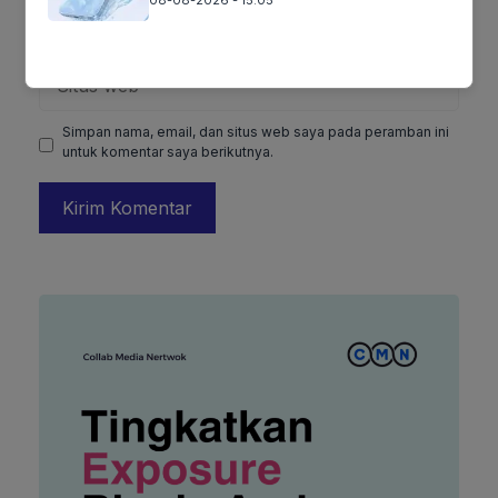
Surel
Situs
web
Simpan nama, email, dan situs web saya pada peramban ini
untuk komentar saya berikutnya.