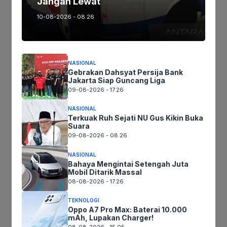
Jangan Lewat
10-08-2026 - 08.26
Ikuti kami :
NASIONAL
Gebrakan Dahsyat Persija Bank
Tinggalkan komentar
Jakarta Siap Guncang Liga
Komentar
09-08-2026 - 17.26
NASIONAL
Terkuak Ruh Sejati NU Gus Kikin Buka
Suara
09-08-2026 - 08.26
NASIONAL
Bahaya Mengintai Setengah Juta
Mobil Ditarik Massal
08-08-2026 - 17.26
TEKNOLOGI
Nama
Oppo A7 Pro Max: Baterai 10.000
mAh, Lupakan Charger!
08-08-2026 - 15.05