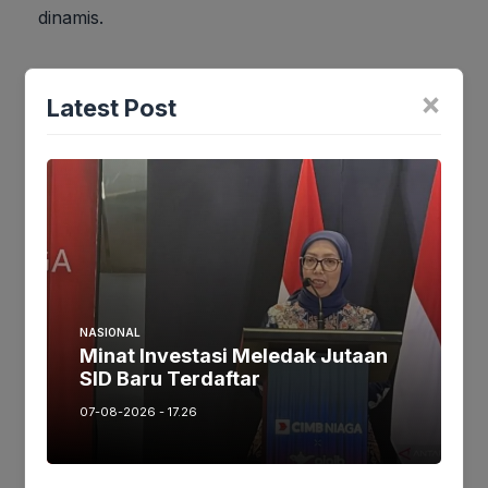
dinamis.
×
Latest Post
Jika keberatan atau harus diedit baik
Artikel maupun foto Silahkan
Laporkan!
Terima Kasih
Tags:
Ikuti kami :
NASIONAL
Minat Investasi Meledak Jutaan
SID Baru Terdaftar
07-08-2026 - 17.26
Tinggalkan komentar
Komentar