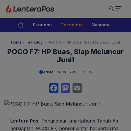
Langsung
ke
isi
Ekonomi
Teknologi
Nasional
Home
-
Teknologi
-
POCO F7: HP Buas, Siap Meluncur Juni!
POCO F7: HP Buas, Siap Meluncur
Juni!
Arista
19-06-2025 - 15.05
Facebook
Mastodon
Email
Lentera Pos-
Penggemar smartphone Tanah Air,
bersiaplah! POCO F7, ponsel pintar berperforma