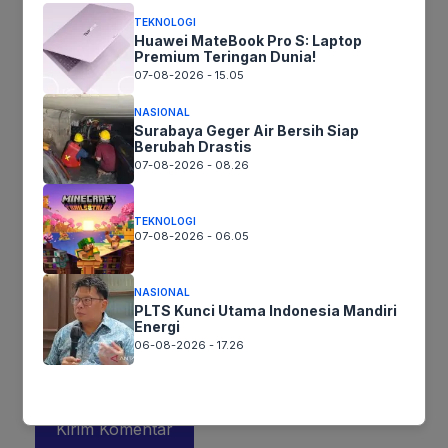
TEKNOLOGI
Huawei MateBook Pro S: Laptop
Premium Teringan Dunia!
07-08-2026 - 15.05
NASIONAL
Surabaya Geger Air Bersih Siap
Berubah Drastis
07-08-2026 - 08.26
Nama
TEKNOLOGI
07-08-2026 - 06.05
Surel
NASIONAL
Situs
PLTS Kunci Utama Indonesia Mandiri
Energi
web
06-08-2026 - 17.26
Simpan nama, email, dan situs web saya pada peramban ini
untuk komentar saya berikutnya.