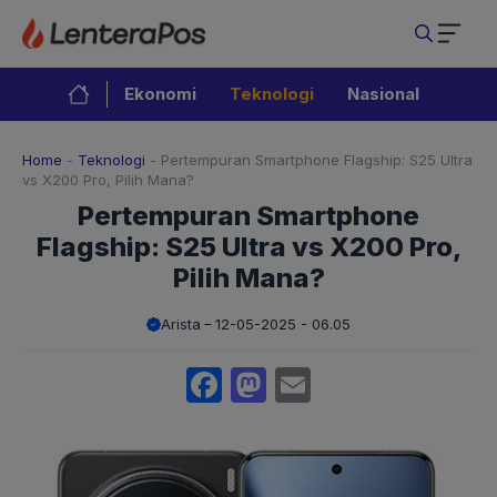
Langsung
ke
isi
Ekonomi
Teknologi
Nasional
Home
-
Teknologi
-
Pertempuran Smartphone Flagship: S25 Ultra
vs X200 Pro, Pilih Mana?
Pertempuran Smartphone
Flagship: S25 Ultra vs X200 Pro,
Pilih Mana?
Arista
12-05-2025 - 06.05
Facebook
Mastodon
Email