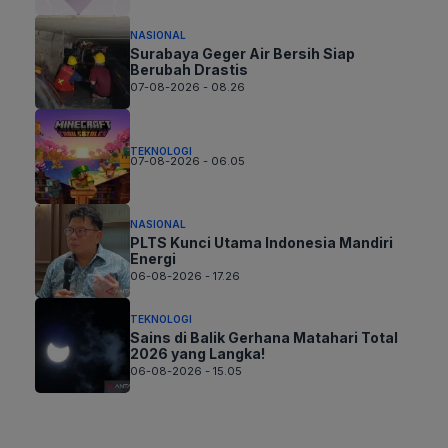
NASIONAL
Surabaya Geger Air Bersih Siap
Berubah Drastis
07-08-2026 - 08.26
TEKNOLOGI
07-08-2026 - 06.05
NASIONAL
PLTS Kunci Utama Indonesia Mandiri
Energi
06-08-2026 - 17.26
TEKNOLOGI
Sains di Balik Gerhana Matahari Total
2026 yang Langka!
06-08-2026 - 15.05