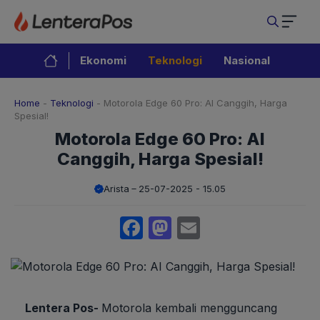
Langsung
ke
isi
Ekonomi
Teknologi
Nasional
Home
-
Teknologi
-
Motorola Edge 60 Pro: AI Canggih, Harga
Spesial!
Motorola Edge 60 Pro: AI
Canggih, Harga Spesial!
Arista
25-07-2025 - 15.05
Facebook
Mastodon
Email
Lentera Pos-
Motorola kembali mengguncang