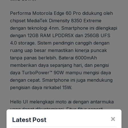
Performa Motorola Edge 60 Pro didukung oleh
chipset MediaTek Dimensity 8350 Extreme
dengan teknologi 4nm. Smartphone ini dilengkapi
dengan 12GB RAM LPDDR5X dan 256GB UFS
4.0 storage. Sistem pendingin canggih dengan
ruang uap besar memastikan kinerja puncak
tanpa panas berlebih. Baterai 6000mAh
memberikan daya sepanjang hari, dan pengisi
daya TurboPower™ 90W mampu mengisi daya
dengan cepat. Smartphone ini juga mendukung
pengisian daya nirkabel 15W.
Hello UI melengkapi moto ai dengan antarmuka
yang dapat dikustomisasi. Fitur-fitur seperti
Family Space dan Smart Connect memperluas
×
Latest Post
kemampuan smartphone. Moto Secure