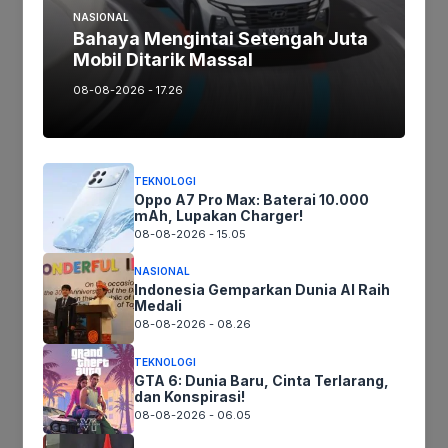
NASIONAL
Terima Kasih
Bahaya Mengintai Setengah Juta
Mobil Ditarik Massal
08-08-2026 - 17.26
Tags:
Ikuti kami :
TEKNOLOGI
Oppo A7 Pro Max: Baterai 10.000
mAh, Lupakan Charger!
08-08-2026 - 15.05
Tinggalkan komentar
NASIONAL
Komentar
Indonesia Gemparkan Dunia AI Raih
Medali
08-08-2026 - 08.26
TEKNOLOGI
GTA 6: Dunia Baru, Cinta Terlarang,
dan Konspirasi!
08-08-2026 - 06.05