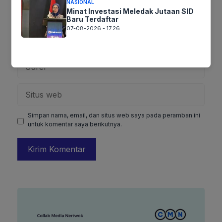
NASIONAL
Minat Investasi Meledak Jutaan SID
Baru Terdaftar
07-08-2026 - 17.26
Nama
Surel
Situs
web
Simpan nama, email, dan situs web saya pada peramban ini
untuk komentar saya berikutnya.