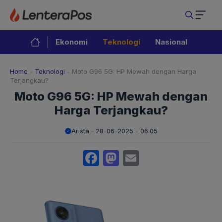
Langsung
ke
isi
Ekonomi
Teknologi
Nasional
Home
-
Teknologi
-
Moto G96 5G: HP Mewah dengan Harga
Terjangkau?
Moto G96 5G: HP Mewah dengan
Harga Terjangkau?
Arista
28-06-2025 - 06.05
Facebook
Mastodon
Email