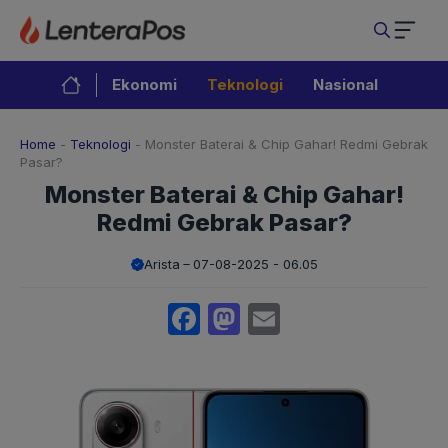
Langsung
ke
isi
Ekonomi
Teknologi
Nasional
Home
-
Teknologi
-
Monster Baterai & Chip Gahar! Redmi Gebrak
Pasar?
Monster Baterai & Chip Gahar!
Redmi Gebrak Pasar?
Arista
07-08-2025 - 06.05
Facebook
Mastodon
Email