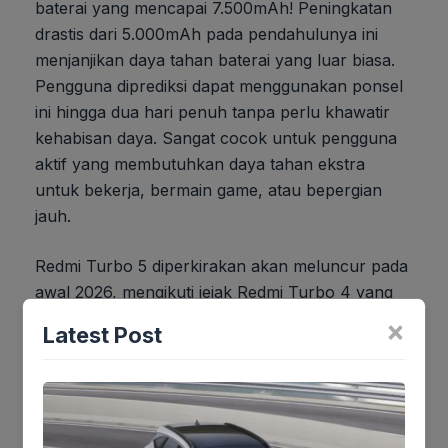
baterai yang mencapai 7.500mAh! Peningkatan
drastis dari 5.000mAh pada pendahulunya ini
menjanjikan daya tahan baterai yang luar biasa.
Pengguna diprediksi dapat menggunakan ponsel
ini hingga dua hari penuh tanpa perlu khawatir
kehabisan daya. Sangat cocok untuk pengguna
aktif yang membutuhkan daya tahan ekstra
untuk bekerja, bermain game, atau bepergian
jauh.
Redmi Turbo 5 diperkirakan akan meluncur pada
awal 2026, mengikuti jejak Redmi Turbo 4 yang
dirilis pada Januari 2025. Versi globalnya, POCO
×
Latest Post
X8 Pro, juga diperkirakan akan diluncurkan
dalam waktu yang berdekatan.
Mengenai harga, belum ada informasi resmi.
Namun, sebagai referensi, Redmi Turbo 4 dijual