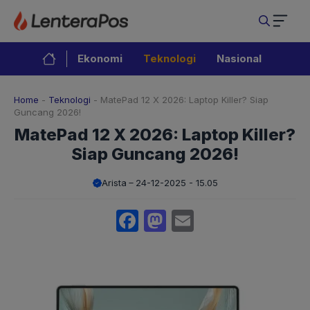
Langsung
ke
isi
Ekonomi
Teknologi
Nasional
Home
-
Teknologi
-
MatePad 12 X 2026: Laptop Killer? Siap
Guncang 2026!
MatePad 12 X 2026: Laptop Killer?
Siap Guncang 2026!
Arista
24-12-2025 - 15.05
Facebook
Mastodon
Email