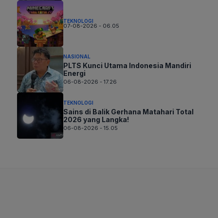
TEKNOLOGI
07-08-2026 - 06.05
NASIONAL
PLTS Kunci Utama Indonesia Mandiri
Energi
06-08-2026 - 17.26
TEKNOLOGI
Sains di Balik Gerhana Matahari Total
2026 yang Langka!
06-08-2026 - 15.05