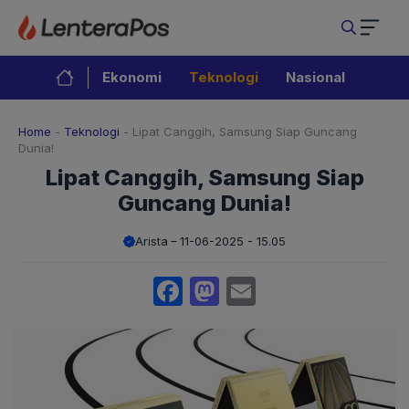
Langsung
ke
isi
Ekonomi
Teknologi
Nasional
Home
-
Teknologi
-
Lipat Canggih, Samsung Siap Guncang
Dunia!
Lipat Canggih, Samsung Siap
Guncang Dunia!
Arista
11-06-2025 - 15.05
Facebook
Mastodon
Email