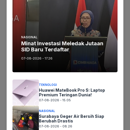
rencananya meluncurkan Galaxy Z Flip 7 dan
Galaxy Z Fold 7, tampaknya siap untuk kembali
memimpin dan menentukan arah perkembangan
teknologi ini. Kita tunggu saja gebrakan apa lagi
yang akan mereka hadirkan.
NASIONAL
Minat Investasi Meledak Jutaan
SID Baru Terdaftar
Jika keberatan atau harus diedit baik
07-08-2026 - 17.26
Artikel maupun foto Silahkan
Laporkan!
Terima Kasih
TEKNOLOGI
Huawei MateBook Pro S: Laptop
Tags:
Premium Teringan Dunia!
07-08-2026 - 15.05
NASIONAL
Ikuti kami :
Surabaya Geger Air Bersih Siap
Berubah Drastis
07-08-2026 - 08.26