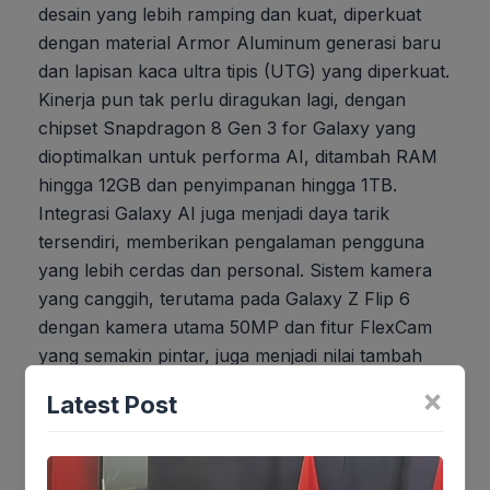
desain yang lebih ramping dan kuat, diperkuat
dengan material Armor Aluminum generasi baru
dan lapisan kaca ultra tipis (UTG) yang diperkuat.
Kinerja pun tak perlu diragukan lagi, dengan
chipset Snapdragon 8 Gen 3 for Galaxy yang
dioptimalkan untuk performa AI, ditambah RAM
hingga 12GB dan penyimpanan hingga 1TB.
Integrasi Galaxy AI juga menjadi daya tarik
tersendiri, memberikan pengalaman pengguna
yang lebih cerdas dan personal. Sistem kamera
yang canggih, terutama pada Galaxy Z Flip 6
dengan kamera utama 50MP dan fitur FlexCam
yang semakin pintar, juga menjadi nilai tambah
yang signifikan.
×
Latest Post
Singkatnya, pertarungan di pasar smartphone
lipat semakin memanas. Samsung, dengan