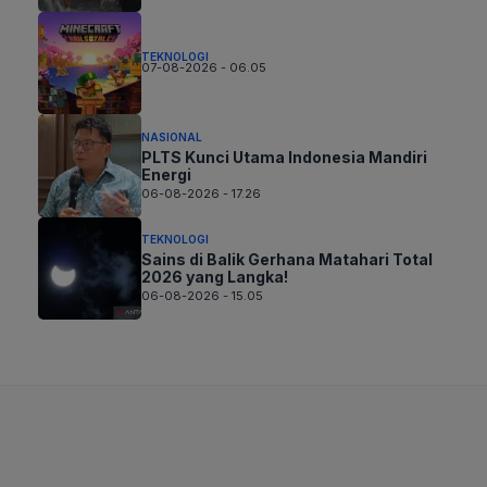
TEKNOLOGI
07-08-2026 - 06.05
NASIONAL
PLTS Kunci Utama Indonesia Mandiri
Energi
06-08-2026 - 17.26
TEKNOLOGI
Sains di Balik Gerhana Matahari Total
2026 yang Langka!
06-08-2026 - 15.05