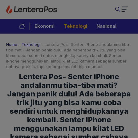
Langsung
ke
isi
Ekonomi
Teknologi
Nasional
Home
-
Teknologi
-
Lentera Pos- Senter iPhone andalanmu tiba-
tiba mati? Jangan panik dulu! Ada beberapa trik jitu yang bisa
kamu coba sendiri untuk menghidupkannya kembali. Senter
iPhone menggunakan lampu kilat LED kamera sebagai sumber
cahaya praktis, tapi kadang masalah bisa muncul.
Lentera Pos- Senter iPhone
andalanmu tiba-tiba mati?
Jangan panik dulu! Ada beberapa
trik jitu yang bisa kamu coba
sendiri untuk menghidupkannya
kembali. Senter iPhone
menggunakan lampu kilat LED
kamera sebagai sumber cahaya