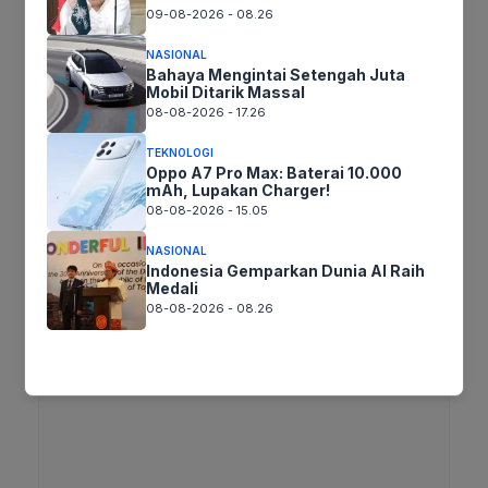
09-08-2026 - 08.26
Jika keberatan atau harus diedit baik
Artikel maupun foto Silahkan
Laporkan!
NASIONAL
Bahaya Mengintai Setengah Juta
Terima Kasih
Mobil Ditarik Massal
08-08-2026 - 17.26
TEKNOLOGI
Tags:
Oppo A7 Pro Max: Baterai 10.000
mAh, Lupakan Charger!
08-08-2026 - 15.05
Ikuti kami :
NASIONAL
Indonesia Gemparkan Dunia AI Raih
Medali
08-08-2026 - 08.26
Tinggalkan komentar
Komentar