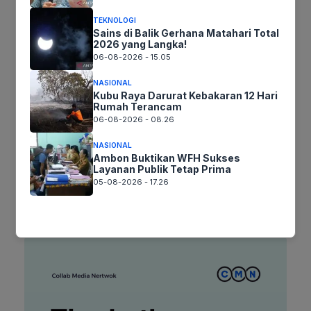
Nama
TEKNOLOGI
Sains di Balik Gerhana Matahari Total
2026 yang Langka!
06-08-2026 - 15.05
Surel
NASIONAL
Kubu Raya Darurat Kebakaran 12 Hari
Situs
Rumah Terancam
web
06-08-2026 - 08.26
Simpan nama, email, dan situs web saya pada peramban ini
NASIONAL
untuk komentar saya berikutnya.
Ambon Buktikan WFH Sukses
Layanan Publik Tetap Prima
05-08-2026 - 17.26