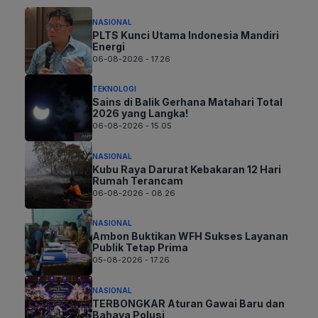
NASIONAL
PLTS Kunci Utama Indonesia Mandiri
Energi
06-08-2026 - 17.26
TEKNOLOGI
Sains di Balik Gerhana Matahari Total
2026 yang Langka!
06-08-2026 - 15.05
NASIONAL
Kubu Raya Darurat Kebakaran 12 Hari
Rumah Terancam
06-08-2026 - 08.26
NASIONAL
Ambon Buktikan WFH Sukses Layanan
Publik Tetap Prima
05-08-2026 - 17.26
NASIONAL
TERBONGKAR Aturan Gawai Baru dan
Bahaya Polusi