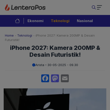
Langsung
ke
isi
Ekonomi
Teknologi
Nasional
Home
-
Teknologi
-
iPhone 2027: Kamera 200MP & Desain
Futuristik!
iPhone 2027: Kamera 200MP &
Desain Futuristik!
Arista
30-05-2025 - 09.30
Facebook
Mastodon
Email