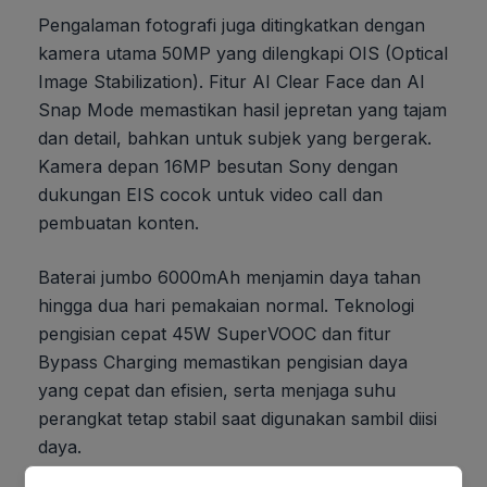
Pengalaman fotografi juga ditingkatkan dengan
kamera utama 50MP yang dilengkapi OIS (Optical
Image Stabilization). Fitur AI Clear Face dan AI
Snap Mode memastikan hasil jepretan yang tajam
dan detail, bahkan untuk subjek yang bergerak.
Kamera depan 16MP besutan Sony dengan
dukungan EIS cocok untuk video call dan
pembuatan konten.
Baterai jumbo 6000mAh menjamin daya tahan
hingga dua hari pemakaian normal. Teknologi
pengisian cepat 45W SuperVOOC dan fitur
Bypass Charging memastikan pengisian daya
yang cepat dan efisien, serta menjaga suhu
perangkat tetap stabil saat digunakan sambil diisi
daya.